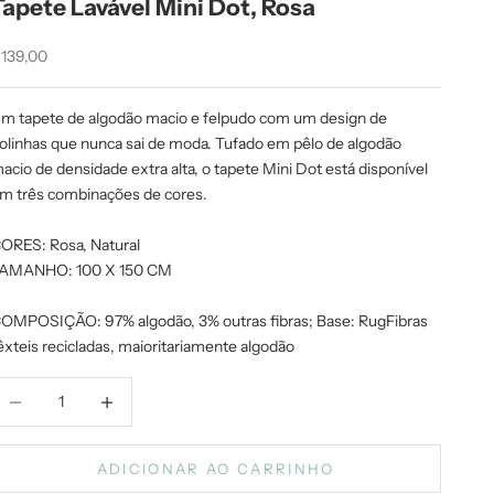
Tapete Lavável Mini Dot, Rosa
reço promocional
139,00
m tapete de algodão macio e felpudo com um design de
olinhas que nunca sai de moda. Tufado em pêlo de algodão
acio de densidade extra alta, o tapete Mini Dot está disponível
m três combinações de cores.
ORES: Rosa, Natural
AMANHO: 100 X 150 CM
OMPOSIÇÃO: 97% algodão, 3% outras fibras; Base: RugFibras
êxteis recicladas, maioritariamente algodão
iminuir quantidade
Aumentar quantidade
ADICIONAR AO CARRINHO