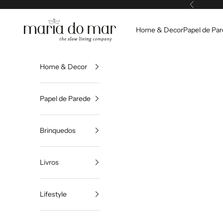
Pular para o conteúdo
Anterior
Maria do Mar
Home & Decor
Papel de Pa
Home & Decor
Papel de Parede
Brinquedos
Livros
Lifestyle