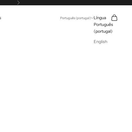
Próximo
Pesquisar
Carrinho
s
Língua
Português (portugal)
Português
(portugal)
English