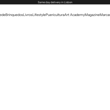
Same day delivery in Lisbon
rede
Brinquedos
Livros
Lifestyle
Puericultura
Art Academy
Magazine
Marca