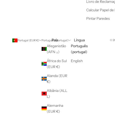
Livro de Reclama
Calcular Papel de
Pintar Paredes
País
Língua
© 2
Portugal (EUR €)
Português (portugal)
Afeganistão
Português
(AFN ؋)
(portugal)
África do Sul
English
(EUR €)
Alanda (EUR
€)
Albânia (ALL
L)
Alemanha
(EUR €)