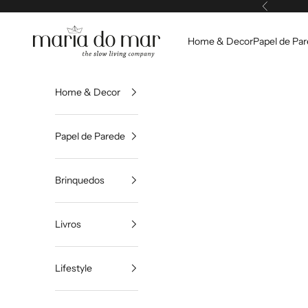
Pular para o conteúdo
Anterior
Maria do Mar
Home & Decor
Papel de Pa
Home & Decor
Papel de Parede
Brinquedos
Livros
Lifestyle