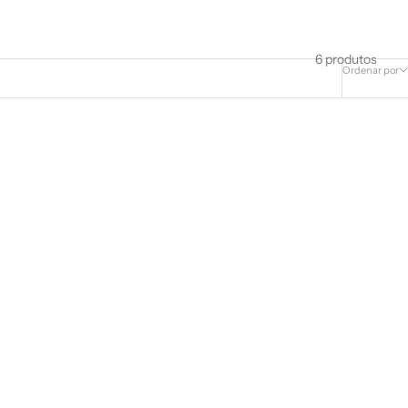
6 produtos
Ordenar por
ECONOMIZE €12,40