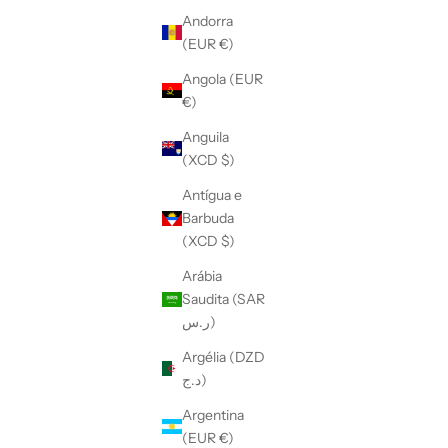
Andorra
(EUR €)
Angola (EUR
€)
Anguila
(XCD $)
Antígua e
Barbuda
(XCD $)
Arábia
Saudita (SAR
ر.س)
Argélia (DZD
د.ج)
Argentina
(EUR €)