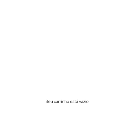
Seu carrinho está vazio
TODOS OS PRODUTOS
DESK ACCESSORIES
Desk Accessories