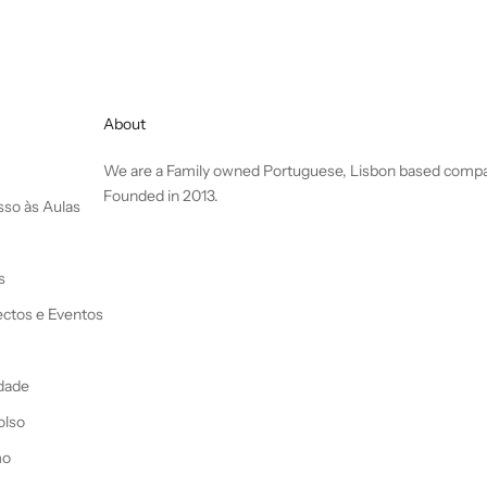
About
We are a Family owned Portuguese, Lisbon based comp
Founded in 2013.
so às Aulas
s
ectos e Eventos
idade
olso
mo