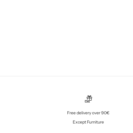
BLOCO DE NOTAS SEMANAL PEQUENO
PREÇO PROMOCIONAL
€11,00
Free delivery over 90€
Except Furniture