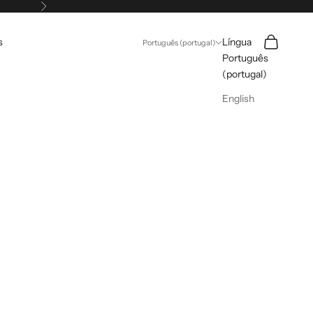
Próximo
Pesquisar
Carrinho
s
Língua
Português (portugal)
Português
(portugal)
English