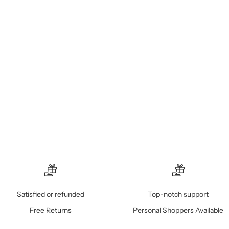
AGRAFADOR
PREÇO PROMOCIONAL
€16,50
Satisfied or refunded
Top-notch support
Free Returns
Personal Shoppers Available