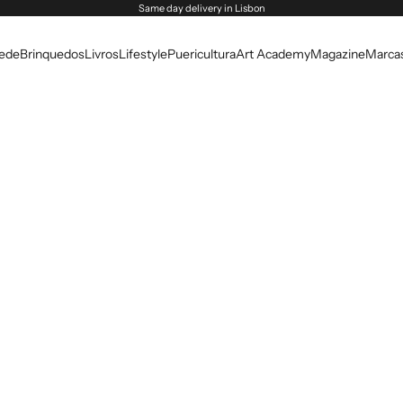
Same day delivery in Lisbon
rede
Brinquedos
Livros
Lifestyle
Puericultura
Art Academy
Magazine
Marca