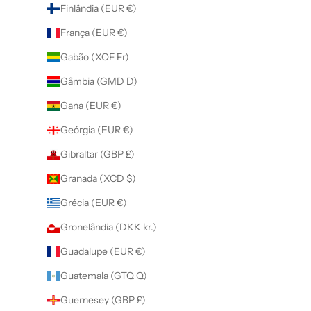
Finlândia (EUR €)
França (EUR €)
Gabão (XOF Fr)
Gâmbia (GMD D)
Gana (EUR €)
Geórgia (EUR €)
Gibraltar (GBP £)
Granada (XCD $)
Grécia (EUR €)
Gronelândia (DKK kr.)
Guadalupe (EUR €)
Guatemala (GTQ Q)
Guernesey (GBP £)