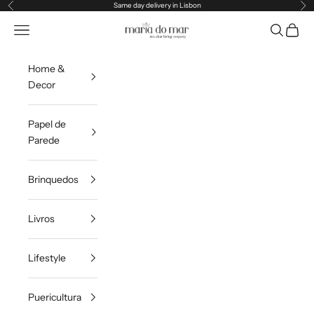
Pular para o conteúdo
Same day delivery in Lisbon
Anterior
Pr
Maria do Mar
Translation missing: pt-PT.header.general.menu
Pesquisar
Carrin
Home &
Decor
Papel de
Parede
Brinquedos
Livros
Lifestyle
Puericultura