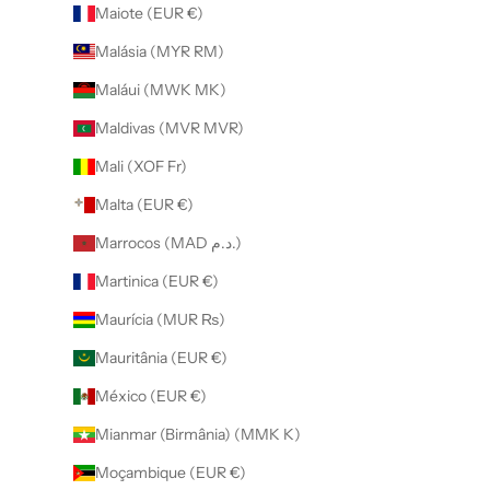
Maiote (EUR €)
Malásia (MYR RM)
Maláui (MWK MK)
Maldivas (MVR MVR)
Mali (XOF Fr)
Malta (EUR €)
Marrocos (MAD د.م.)
Martinica (EUR €)
Maurícia (MUR ₨)
Mauritânia (EUR €)
México (EUR €)
Mianmar (Birmânia) (MMK K)
Moçambique (EUR €)