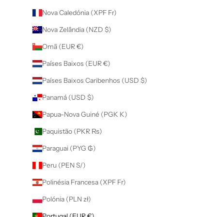
Nova Caledónia (XPF Fr)
Nova Zelândia (NZD $)
Omã (EUR €)
Países Baixos (EUR €)
Países Baixos Caribenhos (USD $)
Panamá (USD $)
Papua-Nova Guiné (PGK K)
Paquistão (PKR ₨)
Paraguai (PYG ₲)
Peru (PEN S/)
Polinésia Francesa (XPF Fr)
Polónia (PLN zł)
Portugal (EUR €)