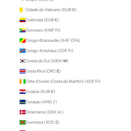
Cidade do Vaticano (EUR €)
Colômbia (EUR €)
Comores (KMF Fr)
Congo-Brazzaville (XAF CFA)
Congo-Kinshasa (CDF Fr)
Coreia do Sul (KRW ₩)
Costa Rica (CRC ₡)
Côte d’Ivoire (Costa do Marfim) (XOF Fr)
Croácia (EUR €)
Curaçau (ANG ƒ)
Dinamarca (DKK kr.)
Domínica (XCD $)