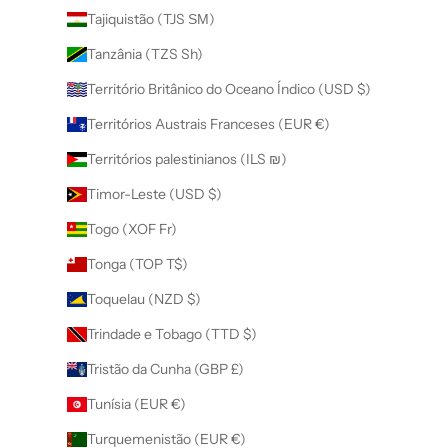
Tajiquistão (TJS ЅМ)
Tanzânia (TZS Sh)
Território Britânico do Oceano Índico (USD $)
Territórios Austrais Franceses (EUR €)
Territórios palestinianos (ILS ₪)
Timor-Leste (USD $)
Togo (XOF Fr)
Tonga (TOP T$)
Toquelau (NZD $)
Trindade e Tobago (TTD $)
Tristão da Cunha (GBP £)
Tunísia (EUR €)
Turquemenistão (EUR €)