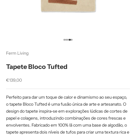
Ir para item 1
Ir para item 2
Ir para item 3
Ir para item 4
Ir para item 5
Ferm Living
Tapete Bloco Tufted
Preço promocional
€139,00
Perfeito para dar um toque de calor e dinamismo ao seu espaço,
o tapete Bloco Tufted é uma fusão única de arte e artesanato. O
design do tapete inspira-se em explorações lúdicas de cortes de
papel e colagens, introduzindo combinações de cores frescas e
envolventes. Fabricado em 100% lã com uma base de algodão, o
tapete apresenta dois níveis de tufos para criar uma textura rica e