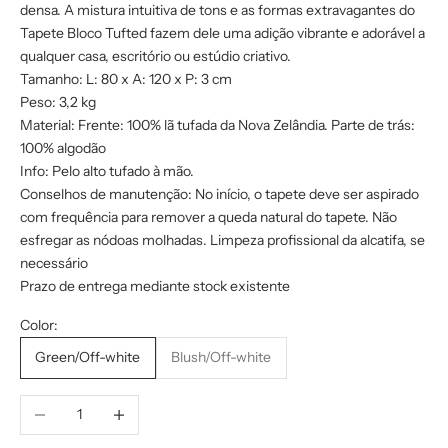
densa. A mistura intuitiva de tons e as formas extravagantes do
Tapete Bloco Tufted fazem dele uma adição vibrante e adorável a
qualquer casa, escritório ou estúdio criativo.
Tamanho: L: 80 x A: 120 x P: 3 cm
Peso: 3,2 kg
Material: Frente: 100% lã tufada da Nova Zelândia. Parte de trás:
100% algodão
Info: Pelo alto tufado à mão.
Conselhos de manutenção: No início, o tapete deve ser aspirado
com frequência para remover a queda natural do tapete. Não
esfregar as nódoas molhadas. Limpeza profissional da alcatifa, se
necessário
Prazo de entrega mediante stock existente
Color:
Green/Off-white
Blush/Off-white
Diminuir quantidade
Aumentar quantidade