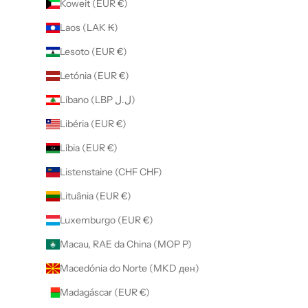
Koweit (EUR €)
Laos (LAK ₭)
Lesoto (EUR €)
Letónia (EUR €)
Líbano (LBP ل.ل)
Libéria (EUR €)
Líbia (EUR €)
Listenstaine (CHF CHF)
Lituânia (EUR €)
Luxemburgo (EUR €)
Macau, RAE da China (MOP P)
Macedónia do Norte (MKD ден)
Madagáscar (EUR €)