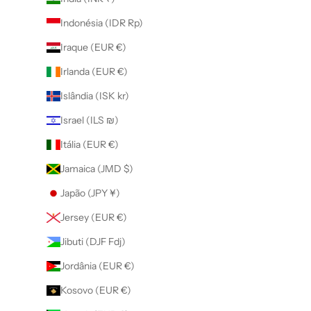
Indonésia (IDR Rp)
Iraque (EUR €)
Irlanda (EUR €)
Islândia (ISK kr)
Israel (ILS ₪)
Itália (EUR €)
Jamaica (JMD $)
Japão (JPY ¥)
Jersey (EUR €)
Jibuti (DJF Fdj)
Jordânia (EUR €)
Kosovo (EUR €)