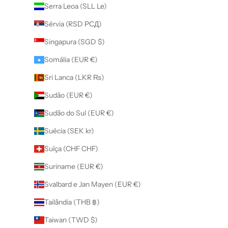
Serra Leoa (SLL Le)
Sérvia (RSD РСД)
Singapura (SGD $)
Somália (EUR €)
Sri Lanca (LKR ₨)
Sudão (EUR €)
Sudão do Sul (EUR €)
Suécia (SEK kr)
Suíça (CHF CHF)
Suriname (EUR €)
Svalbard e Jan Mayen (EUR €)
Tailândia (THB ฿)
Taiwan (TWD $)