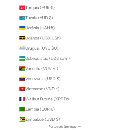
Turquia (EUR €)
Tuvalu (AUD $)
Ucrânia (UAH ₴)
Uganda (UGX USh)
Uruguai (UYU $U)
Usbequistão (UZS so'm)
Vanuatu (VUV Vt)
Venezuela (USD $)
Vietname (VND ₫)
Wallis e Futuna (XPF Fr)
Zâmbia (EUR €)
Zimbabué (USD $)
Português (portugal)