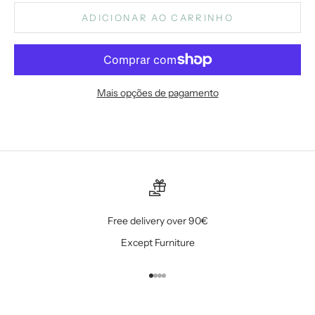
ADICIONAR AO CARRINHO
Mais opções de pagamento
Free delivery over 90€
Except Furniture
Ir para item 1
Ir para item 2
Ir para item 3
Ir para item 4