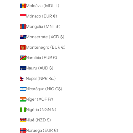
Moldávia (MDL L)
Mónaco (EUR €)
Mongólia (MNT ₮)
Monserrate (XCD $)
Montenegro (EUR €)
Namíbia (EUR €)
Nauru (AUD $)
Nepal (NPR Rs.)
Nicarágua (NIO C$)
Níger (XOF Fr)
Nigéria (NGN ₦)
Niuê (NZD $)
Noruega (EUR €)