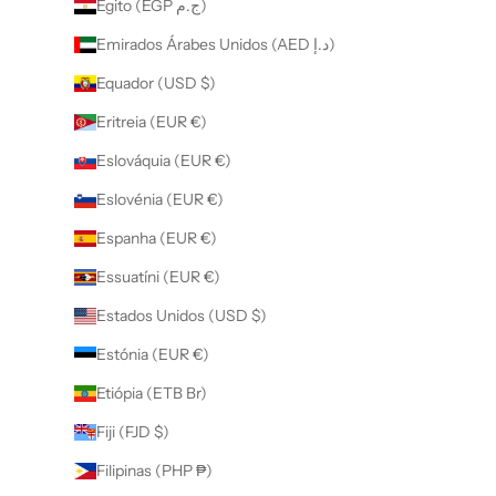
Egito (EGP ج.م)
Emirados Árabes Unidos (AED د.إ)
Equador (USD $)
Eritreia (EUR €)
Eslováquia (EUR €)
Eslovénia (EUR €)
Espanha (EUR €)
Essuatíni (EUR €)
Estados Unidos (USD $)
Estónia (EUR €)
Etiópia (ETB Br)
Fiji (FJD $)
Filipinas (PHP ₱)