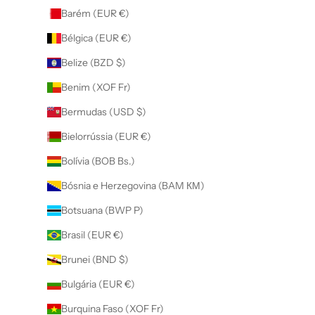
Barém (EUR €)
Bélgica (EUR €)
Belize (BZD $)
Benim (XOF Fr)
Bermudas (USD $)
Bielorrússia (EUR €)
Bolívia (BOB Bs.)
Bósnia e Herzegovina (BAM КМ)
Botsuana (BWP P)
Brasil (EUR €)
Brunei (BND $)
Bulgária (EUR €)
Burquina Faso (XOF Fr)