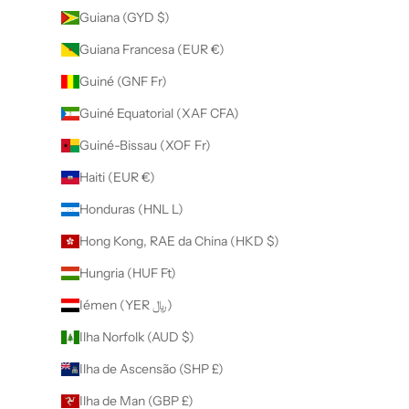
Guiana (GYD $)
Guiana Francesa (EUR €)
Guiné (GNF Fr)
Guiné Equatorial (XAF CFA)
Guiné-Bissau (XOF Fr)
Haiti (EUR €)
Honduras (HNL L)
Hong Kong, RAE da China (HKD $)
Hungria (HUF Ft)
Iémen (YER ﷼)
Ilha Norfolk (AUD $)
Ilha de Ascensão (SHP £)
Ilha de Man (GBP £)