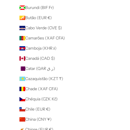
Burundi (BIF Fr)
Butão (EUR €)
Cabo Verde (CVE $)
Camarões (XAF CFA)
Camboja (KHR ៛)
Canadá (CAD $)
Catar (QAR ر.ق)
Cazaquistão (KZT ₸)
Chade (XAF CFA)
Chéquia (CZK Kč)
Chile (EUR €)
China (CNY ¥)
Chipre (EUR €)