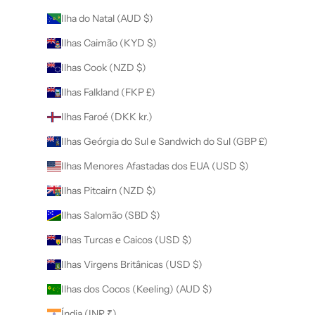
Ilha do Natal (AUD $)
Ilhas Caimão (KYD $)
Ilhas Cook (NZD $)
Ilhas Falkland (FKP £)
Ilhas Faroé (DKK kr.)
Ilhas Geórgia do Sul e Sandwich do Sul (GBP £)
Ilhas Menores Afastadas dos EUA (USD $)
Ilhas Pitcairn (NZD $)
Ilhas Salomão (SBD $)
Ilhas Turcas e Caicos (USD $)
Ilhas Virgens Britânicas (USD $)
Ilhas dos Cocos (Keeling) (AUD $)
Índia (INR ₹)