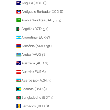
Anguila (XCD $)
Antígua e Barbuda (XCD $)
Arábia Saudita (SAR ر.س)
Argélia (DZD د.ج)
Argentina (EUR €)
Arménia (AMD դր.)
Aruba (AWG ƒ)
Austrália (AUD $)
Áustria (EUR €)
Azerbaijão (AZN ₼)
Baamas (BSD $)
Bangladeche (BDT ৳)
Barbados (BBD $)