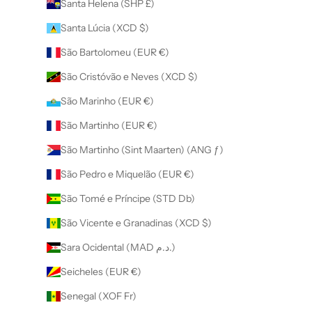
Santa Helena (SHP £)
Santa Lúcia (XCD $)
São Bartolomeu (EUR €)
São Cristóvão e Neves (XCD $)
São Marinho (EUR €)
São Martinho (EUR €)
São Martinho (Sint Maarten) (ANG ƒ)
São Pedro e Miquelão (EUR €)
São Tomé e Príncipe (STD Db)
São Vicente e Granadinas (XCD $)
Sara Ocidental (MAD د.م.)
Seicheles (EUR €)
Senegal (XOF Fr)