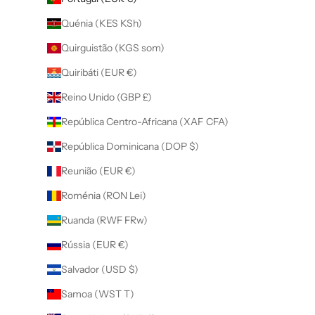
Quénia (KES KSh)
Quirguistão (KGS som)
Quiribáti (EUR €)
Reino Unido (GBP £)
República Centro-Africana (XAF CFA)
República Dominicana (DOP $)
Reunião (EUR €)
Roménia (RON Lei)
Ruanda (RWF FRw)
Rússia (EUR €)
Salvador (USD $)
Samoa (WST T)