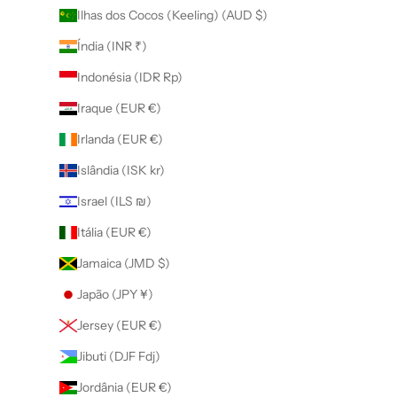
Ilhas dos Cocos (Keeling) (AUD $)
Índia (INR ₹)
Indonésia (IDR Rp)
Iraque (EUR €)
Irlanda (EUR €)
Islândia (ISK kr)
Israel (ILS ₪)
Itália (EUR €)
Jamaica (JMD $)
Japão (JPY ¥)
Jersey (EUR €)
Jibuti (DJF Fdj)
Jordânia (EUR €)