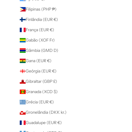
Filipinas (PHP ₱)
Finlândia (EUR €)
França (EUR €)
Gabão (XOF Fr)
Gâmbia (GMD D)
Gana (EUR €)
Geórgia (EUR €)
Gibraltar (GBP £)
Granada (XCD $)
Grécia (EUR €)
Gronelândia (DKK kr.)
Guadalupe (EUR €)