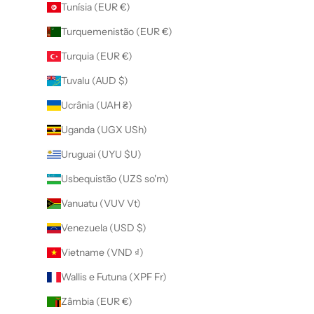
Tunísia (EUR €)
Turquemenistão (EUR €)
Turquia (EUR €)
Tuvalu (AUD $)
Ucrânia (UAH ₴)
Uganda (UGX USh)
Uruguai (UYU $U)
Usbequistão (UZS so'm)
Vanuatu (VUV Vt)
Venezuela (USD $)
Vietname (VND ₫)
Wallis e Futuna (XPF Fr)
Zâmbia (EUR €)