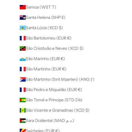
Samoa (WST T)
Santa Helena (SHP £)
Santa Lúcia (XCD $)
São Bartolomeu (EUR €)
São Cristóvão e Neves (XCD $)
São Marinho (EUR €)
São Martinho (EUR €)
São Martinho (Sint Maarten) (ANG ƒ)
São Pedro e Miquelão (EUR €)
São Tomé e Príncipe (STD Db)
São Vicente e Granadinas (XCD $)
Sara Ocidental (MAD د.م.)
Seicheles (EUR €)