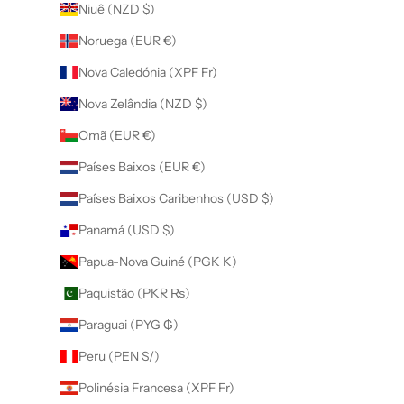
Niuê (NZD $)
Noruega (EUR €)
Nova Caledónia (XPF Fr)
Nova Zelândia (NZD $)
Omã (EUR €)
Países Baixos (EUR €)
Países Baixos Caribenhos (USD $)
Panamá (USD $)
Papua-Nova Guiné (PGK K)
Paquistão (PKR ₨)
Paraguai (PYG ₲)
Peru (PEN S/)
Polinésia Francesa (XPF Fr)