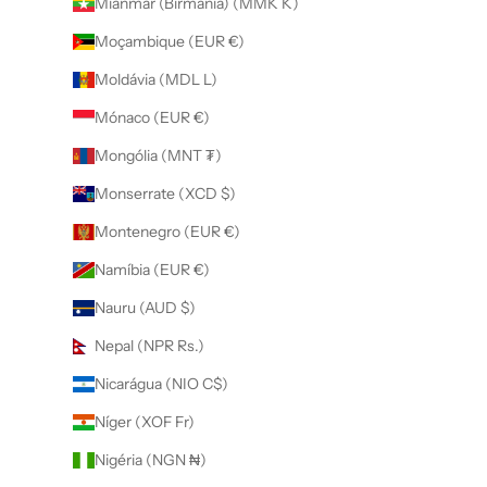
Mianmar (Birmânia) (MMK K)
Moçambique (EUR €)
Moldávia (MDL L)
Mónaco (EUR €)
Mongólia (MNT ₮)
Monserrate (XCD $)
Montenegro (EUR €)
Namíbia (EUR €)
Nauru (AUD $)
Nepal (NPR Rs.)
Nicarágua (NIO C$)
Níger (XOF Fr)
Nigéria (NGN ₦)