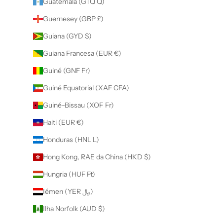
Guatemala (GTQ Q)
Guernesey (GBP £)
Guiana (GYD $)
Guiana Francesa (EUR €)
Guiné (GNF Fr)
Guiné Equatorial (XAF CFA)
Guiné-Bissau (XOF Fr)
Haiti (EUR €)
Honduras (HNL L)
Hong Kong, RAE da China (HKD $)
Hungria (HUF Ft)
Iémen (YER ﷼)
Ilha Norfolk (AUD $)