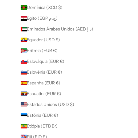
Domínica (XCD $)
Egito (EGP ج.م)
Emirados Árabes Unidos (AED د.إ)
Equador (USD $)
Eritreia (EUR €)
Eslováquia (EUR €)
Eslovénia (EUR €)
Espanha (EUR €)
Essuatíni (EUR €)
Estados Unidos (USD $)
Estónia (EUR €)
Etiópia (ETB Br)
Fiji (FJD $)