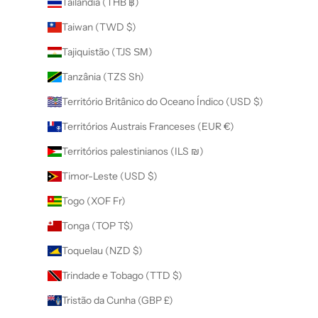
Tailândia (THB ฿)
Taiwan (TWD $)
Tajiquistão (TJS ЅМ)
Tanzânia (TZS Sh)
Território Britânico do Oceano Índico (USD $)
Territórios Austrais Franceses (EUR €)
Territórios palestinianos (ILS ₪)
Timor-Leste (USD $)
Togo (XOF Fr)
Tonga (TOP T$)
Toquelau (NZD $)
Trindade e Tobago (TTD $)
Tristão da Cunha (GBP £)