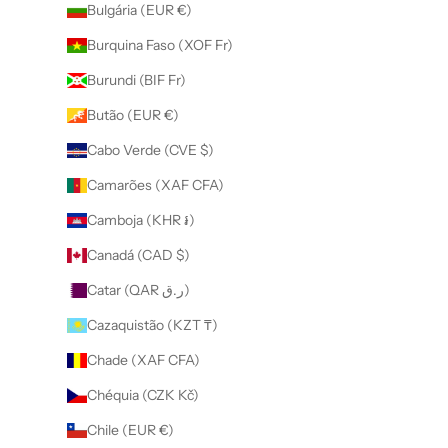
Bulgária (EUR €)
Burquina Faso (XOF Fr)
Burundi (BIF Fr)
Butão (EUR €)
Cabo Verde (CVE $)
Camarões (XAF CFA)
Camboja (KHR ៛)
Canadá (CAD $)
Catar (QAR ر.ق)
Cazaquistão (KZT ₸)
Chade (XAF CFA)
Chéquia (CZK Kč)
Chile (EUR €)