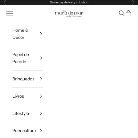
Pular para o conteúdo
Same day delivery in Lisbon
Anterior
Pr
Maria do Mar
Translation missing: pt-PT.header.general.menu
Pesquisar
Carrin
Home &
Decor
Papel de
Parede
Brinquedos
Livros
Lifestyle
Puericultura