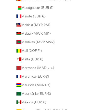
Madagáscar (EUR €)
Maiote (EUR €)
Malásia (MYR RM)
Maláui (MWK MK)
Maldivas (MVR MVR)
Mali (XOF Fr)
Malta (EUR €)
Marrocos (MAD د.م.)
Martinica (EUR €)
Maurícia (MUR ₨)
Mauritânia (EUR €)
México (EUR €)