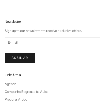
Ir para item 1
Ir para item 2
Ir para item 3
Ir para item 4
Newsletter
Sign up to our newsletter to receive exclusive offers.
ASSINAR
Links Úteis
Agenda
Campanha Regresso às Aulas
Procurar Artigo