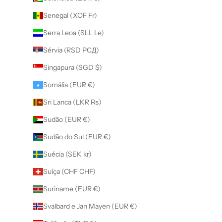
Senegal (XOF Fr)
Serra Leoa (SLL Le)
Sérvia (RSD РСД)
Singapura (SGD $)
Somália (EUR €)
Sri Lanca (LKR ₨)
Sudão (EUR €)
Sudão do Sul (EUR €)
Suécia (SEK kr)
Suíça (CHF CHF)
Suriname (EUR €)
Svalbard e Jan Mayen (EUR €)