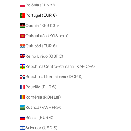
Polónia (PLN zł)
Portugal (EUR €)
Quénia (KES KSh)
Quirguistão (KGS som)
Quiribáti (EUR €)
Reino Unido (GBP £)
República Centro-Africana (XAF CFA)
República Dominicana (DOP $)
Reunião (EUR €)
Roménia (RON Lei)
Ruanda (RWF FRw)
Rússia (EUR €)
Salvador (USD $)