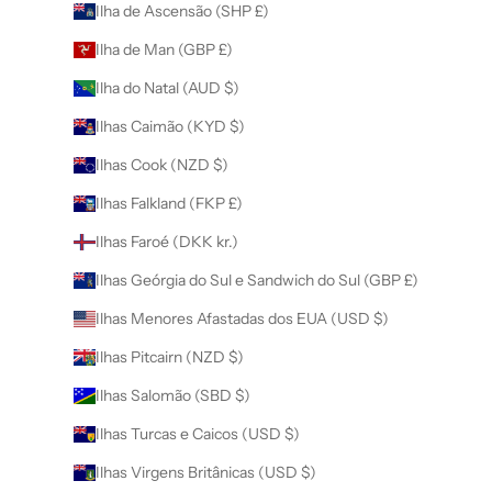
Ilha de Ascensão (SHP £)
Ilha de Man (GBP £)
Ilha do Natal (AUD $)
Ilhas Caimão (KYD $)
Ilhas Cook (NZD $)
Ilhas Falkland (FKP £)
Ilhas Faroé (DKK kr.)
Ilhas Geórgia do Sul e Sandwich do Sul (GBP £)
Ilhas Menores Afastadas dos EUA (USD $)
Ilhas Pitcairn (NZD $)
Ilhas Salomão (SBD $)
Ilhas Turcas e Caicos (USD $)
Ilhas Virgens Britânicas (USD $)