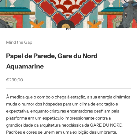
Ir para item 1
Ir para item 2
Ir para item 3
Mind the Gap
Papel de Parede, Gare du Nord
Aquamarine
Preço promocional
€239,00
À medida que o comboio chega à estação, a sua energia dinâmica
muda o humor dos hóspedes para um clima de excitação e
expectativa, enquanto criaturas encantadoras desfilam pela
plataforma em um espetáculo impressionante contra a
grandiosidade da arquitetura neoclássica da GARE DU NORD.
Padrões e cores se unem em uma exibição deslumbrante,