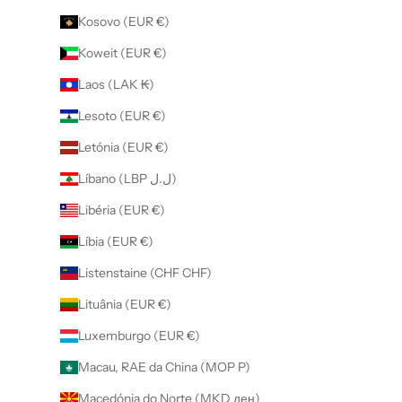
Kosovo (EUR €)
Koweit (EUR €)
Laos (LAK ₭)
Lesoto (EUR €)
Letónia (EUR €)
Líbano (LBP ل.ل)
Libéria (EUR €)
Líbia (EUR €)
Listenstaine (CHF CHF)
Lituânia (EUR €)
Luxemburgo (EUR €)
Macau, RAE da China (MOP P)
Macedónia do Norte (MKD ден)