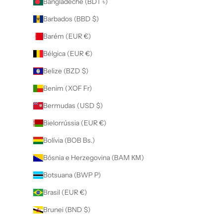
Bangladeche (BDT ৳)
Barbados (BBD $)
Barém (EUR €)
Bélgica (EUR €)
Belize (BZD $)
Benim (XOF Fr)
Bermudas (USD $)
Bielorrússia (EUR €)
Bolívia (BOB Bs.)
Bósnia e Herzegovina (BAM КМ)
Botsuana (BWP P)
Brasil (EUR €)
Brunei (BND $)