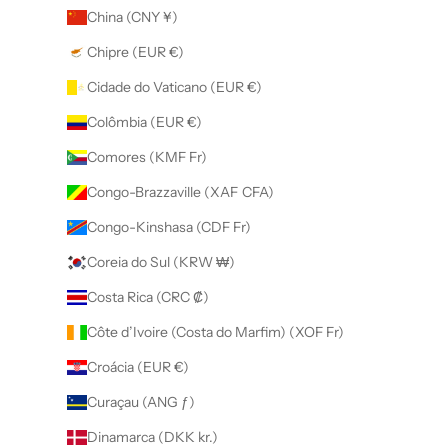
China (CNY ¥)
Chipre (EUR €)
Cidade do Vaticano (EUR €)
Colômbia (EUR €)
Comores (KMF Fr)
Congo-Brazzaville (XAF CFA)
Congo-Kinshasa (CDF Fr)
Coreia do Sul (KRW ₩)
Costa Rica (CRC ₡)
Côte d’Ivoire (Costa do Marfim) (XOF Fr)
Croácia (EUR €)
Curaçau (ANG ƒ)
Dinamarca (DKK kr.)