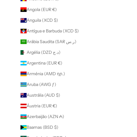
Angola (EUR €)
Anguila (XCD $)
Antígua e Barbuda (XCD $)
Arábia Saudita (SAR ر.س)
Argélia (DZD د.ج)
Argentina (EUR €)
Arménia (AMD դր.)
Aruba (AWG ƒ)
Austrália (AUD $)
Áustria (EUR €)
Azerbaijão (AZN ₼)
Baamas (BSD $)