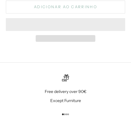
ADICIONAR AO CARRINHO
Free delivery over 90€
Except Furniture
Ir para item 1
Ir para item 2
Ir para item 3
Ir para item 4