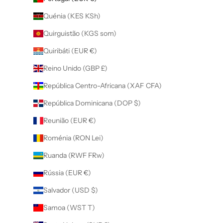
Quénia (KES KSh)
Quirguistão (KGS som)
Quiribáti (EUR €)
Reino Unido (GBP £)
República Centro-Africana (XAF CFA)
República Dominicana (DOP $)
Reunião (EUR €)
Roménia (RON Lei)
Ruanda (RWF FRw)
Rússia (EUR €)
Salvador (USD $)
Samoa (WST T)