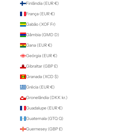
Finlândia (EUR €)
França (EUR €)
Gabão (XOF Fr)
Gâmbia (GMD D)
Gana (EUR €)
Geórgia (EUR €)
Gibraltar (GBP £)
Granada (XCD $)
Grécia (EUR €)
Gronelândia (DKK kr.)
Guadalupe (EUR €)
Guatemala (GTQ Q)
Guernesey (GBP £)