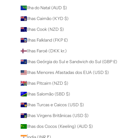
Ilha do Natal (AUD $)
Ilhas Caimão (KYD $)
Ilhas Cook (NZD $)
Ilhas Falkland (FKP £)
Ilhas Faroé (DKK kr.)
Ilhas Geórgia do Sul e Sandwich do Sul (GBP £)
Ilhas Menores Afastadas dos EUA (USD $)
Ilhas Pitcairn (NZD $)
Ilhas Salomão (SBD $)
Ilhas Turcas e Caicos (USD $)
Ilhas Virgens Britânicas (USD $)
Ilhas dos Cocos (Keeling) (AUD $)
Índia (INR ₹)