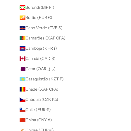
Burundi (BIF Fr)
Butão (EUR €)
Cabo Verde (CVE $)
Camarões (XAF CFA)
Camboja (KHR ៛)
Canadá (CAD $)
Catar (QAR ر.ق)
Cazaquistão (KZT ₸)
Chade (XAF CFA)
Chéquia (CZK Kč)
Chile (EUR €)
China (CNY ¥)
Chipre (EUR €)