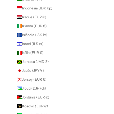
Indonésia (IDR Rp)
Iraque (EUR €)
Irlanda (EUR €)
Islândia (ISK kr)
Israel (ILS ₪)
Itália (EUR €)
Jamaica (JMD $)
Japão (JPY ¥)
Jersey (EUR €)
Jibuti (DJF Fdj)
Jordânia (EUR €)
Kosovo (EUR €)