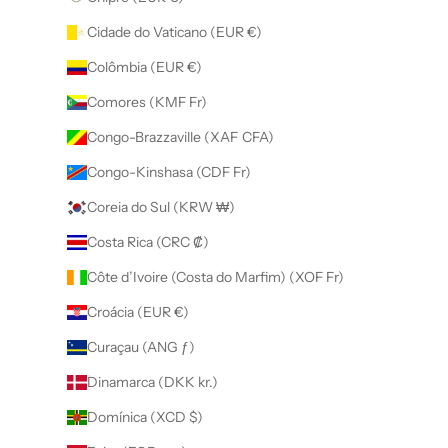
Cidade do Vaticano (EUR €)
Colômbia (EUR €)
Comores (KMF Fr)
Congo-Brazzaville (XAF CFA)
Congo-Kinshasa (CDF Fr)
Coreia do Sul (KRW ₩)
Costa Rica (CRC ₡)
Côte d’Ivoire (Costa do Marfim) (XOF Fr)
Croácia (EUR €)
Curaçau (ANG ƒ)
Dinamarca (DKK kr.)
Domínica (XCD $)