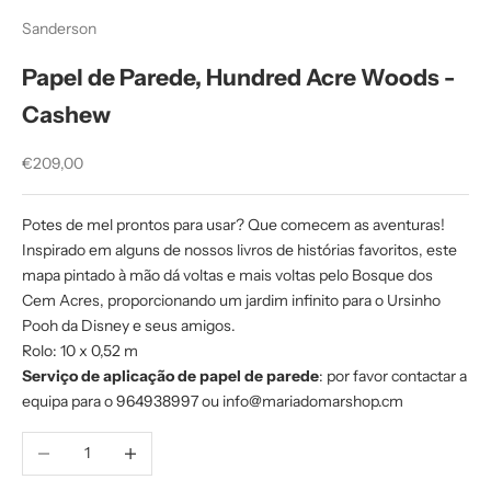
Sanderson
Papel de Parede, Hundred Acre Woods -
Cashew
Preço promocional
€209,00
Potes de mel prontos para usar? Que comecem as aventuras!
Inspirado em alguns de nossos livros de histórias favoritos, este
mapa pintado à mão dá voltas e mais voltas pelo Bosque dos
Cem Acres, proporcionando um jardim infinito para o Ursinho
Pooh da Disney e seus amigos.
Rolo: 10 x 0,52 m
Serviço de aplicação de papel de parede
: por favor contactar a
equipa para o 964938997 ou info@mariadomarshop.cm
Diminuir quantidade
Aumentar quantidade