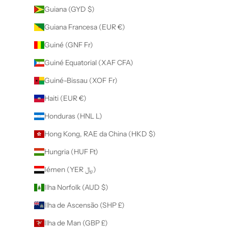
Guiana (GYD $)
Guiana Francesa (EUR €)
Guiné (GNF Fr)
Guiné Equatorial (XAF CFA)
Guiné-Bissau (XOF Fr)
Haiti (EUR €)
Honduras (HNL L)
Hong Kong, RAE da China (HKD $)
Hungria (HUF Ft)
Iémen (YER ﷼)
Ilha Norfolk (AUD $)
Ilha de Ascensão (SHP £)
Ilha de Man (GBP £)