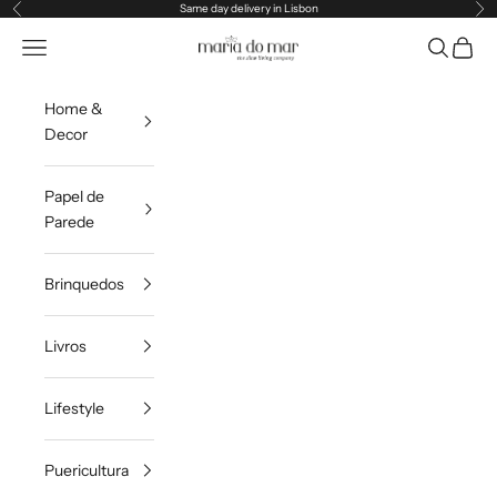
Pular para o conteúdo
Same day delivery in Lisbon
Anterior
Pr
Maria do Mar
Translation missing: pt-PT.header.general.menu
Pesquisar
Carrin
Home &
Decor
Papel de
Parede
Brinquedos
Livros
Lifestyle
Puericultura