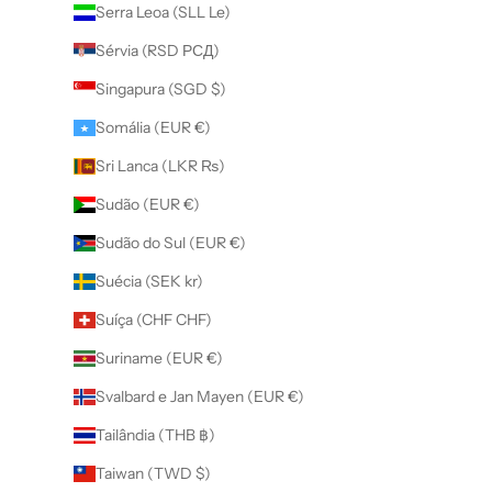
Serra Leoa (SLL Le)
Sérvia (RSD РСД)
Singapura (SGD $)
Somália (EUR €)
Sri Lanca (LKR ₨)
Sudão (EUR €)
Sudão do Sul (EUR €)
Suécia (SEK kr)
Suíça (CHF CHF)
Suriname (EUR €)
Svalbard e Jan Mayen (EUR €)
Tailândia (THB ฿)
Taiwan (TWD $)