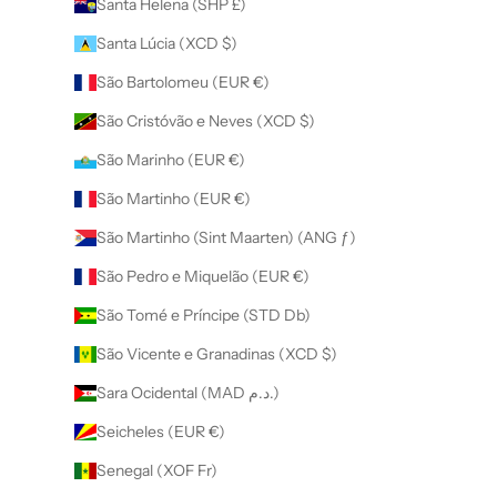
Santa Helena (SHP £)
Santa Lúcia (XCD $)
São Bartolomeu (EUR €)
São Cristóvão e Neves (XCD $)
São Marinho (EUR €)
São Martinho (EUR €)
São Martinho (Sint Maarten) (ANG ƒ)
São Pedro e Miquelão (EUR €)
São Tomé e Príncipe (STD Db)
São Vicente e Granadinas (XCD $)
Sara Ocidental (MAD د.م.)
Seicheles (EUR €)
Senegal (XOF Fr)