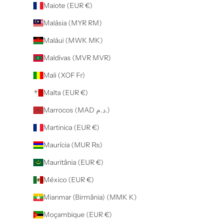
Maiote (EUR €)
Malásia (MYR RM)
Maláui (MWK MK)
Maldivas (MVR MVR)
Mali (XOF Fr)
Malta (EUR €)
Marrocos (MAD د.م.)
Martinica (EUR €)
Maurícia (MUR ₨)
Mauritânia (EUR €)
México (EUR €)
Mianmar (Birmânia) (MMK K)
Moçambique (EUR €)