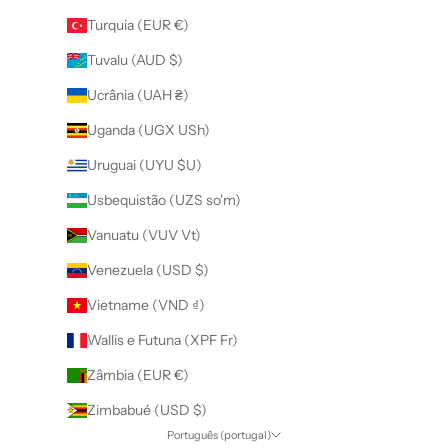
Turquia (EUR €)
Tuvalu (AUD $)
Ucrânia (UAH ₴)
Uganda (UGX USh)
Uruguai (UYU $U)
Usbequistão (UZS so'm)
Vanuatu (VUV Vt)
Venezuela (USD $)
Vietname (VND ₫)
Wallis e Futuna (XPF Fr)
Zâmbia (EUR €)
Zimbabué (USD $)
Português (portugal)