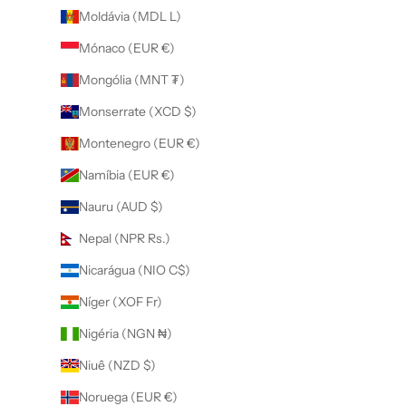
Moldávia (MDL L)
Mónaco (EUR €)
Mongólia (MNT ₮)
Monserrate (XCD $)
Montenegro (EUR €)
Namíbia (EUR €)
Nauru (AUD $)
Nepal (NPR Rs.)
Nicarágua (NIO C$)
Níger (XOF Fr)
Nigéria (NGN ₦)
Niuê (NZD $)
Noruega (EUR €)