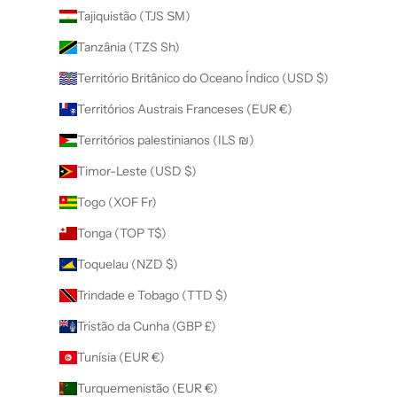
Tajiquistão (TJS ЅМ)
Tanzânia (TZS Sh)
Território Britânico do Oceano Índico (USD $)
Territórios Austrais Franceses (EUR €)
Territórios palestinianos (ILS ₪)
Timor-Leste (USD $)
Togo (XOF Fr)
Tonga (TOP T$)
Toquelau (NZD $)
Trindade e Tobago (TTD $)
Tristão da Cunha (GBP £)
Tunísia (EUR €)
Turquemenistão (EUR €)