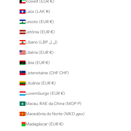
Koweit (EUR €)
Laos (LAK ₭)
Lesoto (EUR €)
Letónia (EUR €)
Líbano (LBP ل.ل)
Libéria (EUR €)
Líbia (EUR €)
Listenstaine (CHF CHF)
Lituânia (EUR €)
Luxemburgo (EUR €)
Macau, RAE da China (MOP P)
Macedónia do Norte (MKD ден)
Madagáscar (EUR €)