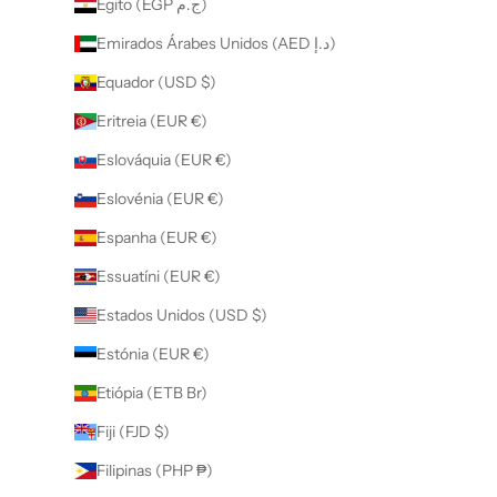
Egito (EGP ج.م)
Emirados Árabes Unidos (AED د.إ)
Equador (USD $)
Eritreia (EUR €)
Eslováquia (EUR €)
Eslovénia (EUR €)
Espanha (EUR €)
Essuatíni (EUR €)
Estados Unidos (USD $)
Estónia (EUR €)
Etiópia (ETB Br)
Fiji (FJD $)
Filipinas (PHP ₱)