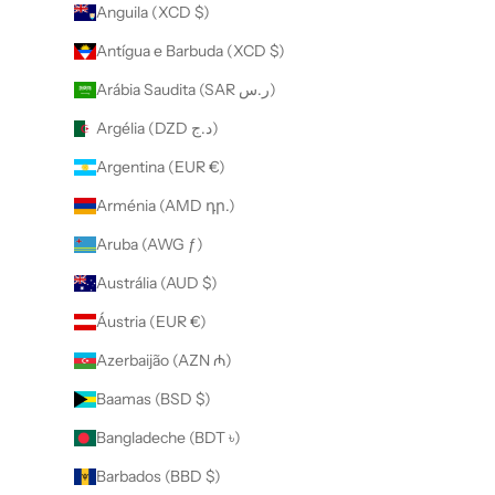
Anguila (XCD $)
Antígua e Barbuda (XCD $)
Arábia Saudita (SAR ر.س)
Argélia (DZD د.ج)
Argentina (EUR €)
Arménia (AMD դր.)
Aruba (AWG ƒ)
Austrália (AUD $)
Áustria (EUR €)
Azerbaijão (AZN ₼)
Baamas (BSD $)
Bangladeche (BDT ৳)
Barbados (BBD $)