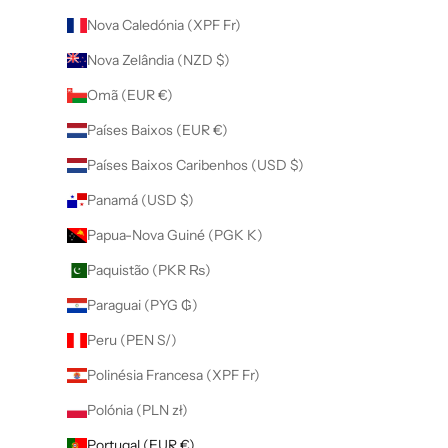
Nova Caledónia (XPF Fr)
Nova Zelândia (NZD $)
Omã (EUR €)
Países Baixos (EUR €)
Países Baixos Caribenhos (USD $)
Panamá (USD $)
Papua-Nova Guiné (PGK K)
Paquistão (PKR ₨)
Paraguai (PYG ₲)
Peru (PEN S/)
Polinésia Francesa (XPF Fr)
Polónia (PLN zł)
Portugal (EUR €)