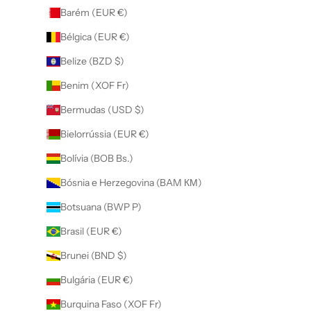
Barém (EUR €)
Bélgica (EUR €)
Belize (BZD $)
Benim (XOF Fr)
Bermudas (USD $)
Bielorrússia (EUR €)
Bolívia (BOB Bs.)
Bósnia e Herzegovina (BAM КМ)
Botsuana (BWP P)
Brasil (EUR €)
Brunei (BND $)
Bulgária (EUR €)
Burquina Faso (XOF Fr)