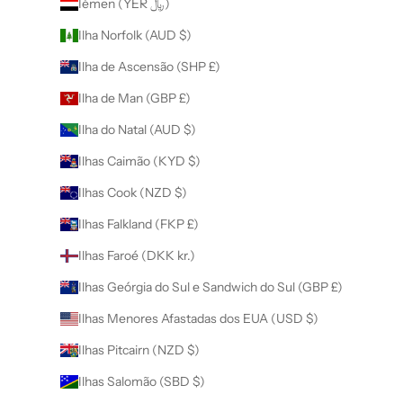
Iémen (YER ﷼)
Ilha Norfolk (AUD $)
Ilha de Ascensão (SHP £)
Ilha de Man (GBP £)
Ilha do Natal (AUD $)
Ilhas Caimão (KYD $)
Ilhas Cook (NZD $)
Ilhas Falkland (FKP £)
Ilhas Faroé (DKK kr.)
Ilhas Geórgia do Sul e Sandwich do Sul (GBP £)
Ilhas Menores Afastadas dos EUA (USD $)
Ilhas Pitcairn (NZD $)
Ilhas Salomão (SBD $)