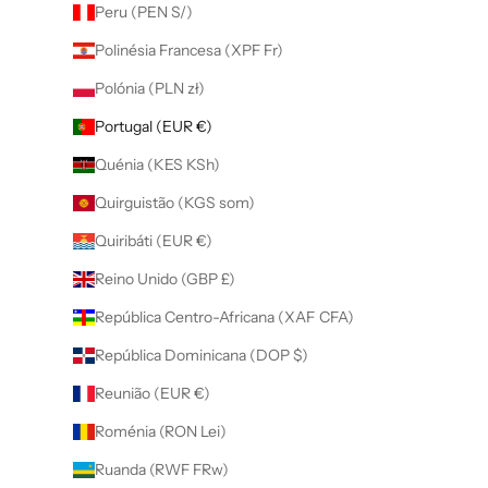
Peru (PEN S/)
Polinésia Francesa (XPF Fr)
Polónia (PLN zł)
Portugal (EUR €)
Quénia (KES KSh)
Quirguistão (KGS som)
Quiribáti (EUR €)
Reino Unido (GBP £)
República Centro-Africana (XAF CFA)
República Dominicana (DOP $)
Reunião (EUR €)
Roménia (RON Lei)
Ruanda (RWF FRw)