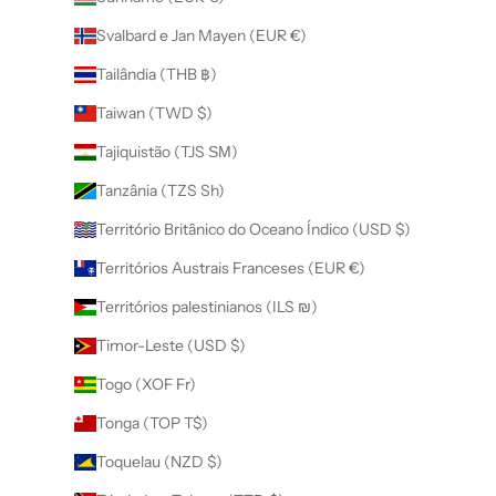
Svalbard e Jan Mayen (EUR €)
Tailândia (THB ฿)
Taiwan (TWD $)
Tajiquistão (TJS ЅМ)
Tanzânia (TZS Sh)
Território Britânico do Oceano Índico (USD $)
Territórios Austrais Franceses (EUR €)
Territórios palestinianos (ILS ₪)
Timor-Leste (USD $)
Togo (XOF Fr)
Tonga (TOP T$)
Toquelau (NZD $)