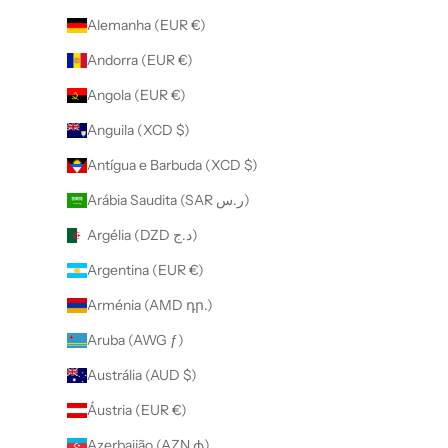
Alemanha (EUR €)
Andorra (EUR €)
Angola (EUR €)
Anguila (XCD $)
Antígua e Barbuda (XCD $)
Arábia Saudita (SAR ر.س)
Argélia (DZD د.ج)
Argentina (EUR €)
Arménia (AMD դր.)
Aruba (AWG ƒ)
Austrália (AUD $)
Áustria (EUR €)
Azerbaijão (AZN ₼)