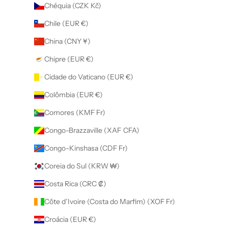
Chéquia (CZK Kč)
Chile (EUR €)
China (CNY ¥)
Chipre (EUR €)
Cidade do Vaticano (EUR €)
Colômbia (EUR €)
Comores (KMF Fr)
Congo-Brazzaville (XAF CFA)
Congo-Kinshasa (CDF Fr)
Coreia do Sul (KRW ₩)
Costa Rica (CRC ₡)
Côte d’Ivoire (Costa do Marfim) (XOF Fr)
Croácia (EUR €)