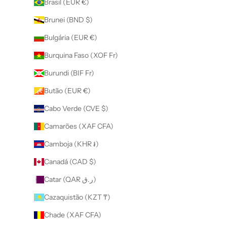
Brasil (EUR €)
Brunei (BND $)
Bulgária (EUR €)
Burquina Faso (XOF Fr)
Burundi (BIF Fr)
Butão (EUR €)
Cabo Verde (CVE $)
Camarões (XAF CFA)
Camboja (KHR ៛)
Canadá (CAD $)
Catar (QAR ر.ق)
Cazaquistão (KZT ₸)
Chade (XAF CFA)