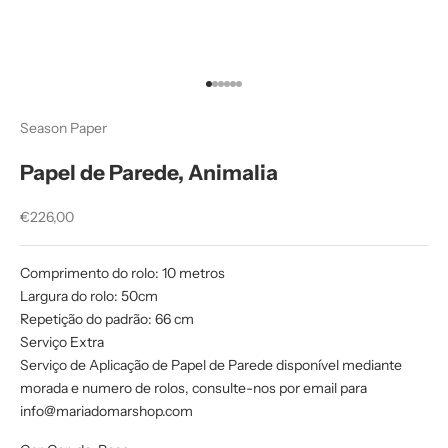
Ir para item 1
Ir para item 2
Ir para item 3
Ir para item 4
Ir para item 5
Ir para item 6
Season Paper
Papel de Parede, Animalia
Preço promocional
€226,00
Comprimento do rolo: 10 metros
Largura do rolo: 50cm
Repetição do padrão: 66 cm
Serviço Extra
Serviço de Aplicação de Papel de Parede disponível mediante
morada e numero de rolos, consulte-nos por email para
info@mariadomarshop.com