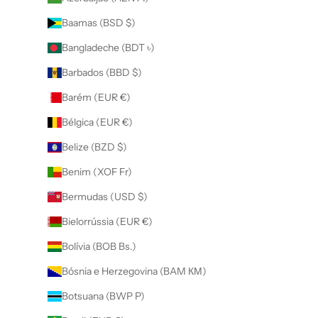
Baamas (BSD $)
Bangladeche (BDT ৳)
Barbados (BBD $)
Barém (EUR €)
Bélgica (EUR €)
Belize (BZD $)
Benim (XOF Fr)
Bermudas (USD $)
Bielorrússia (EUR €)
Bolívia (BOB Bs.)
Bósnia e Herzegovina (BAM КМ)
Botsuana (BWP P)