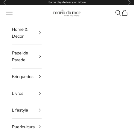
Pular para o conteúdo
Same day delivery in Lisbon
Anterior
Pr
Maria do Mar
Translation missing: pt-PT.header.general.menu
Pesquisar
Carrin
Home &
Decor
Papel de
Parede
Brinquedos
Livros
Lifestyle
Puericultura