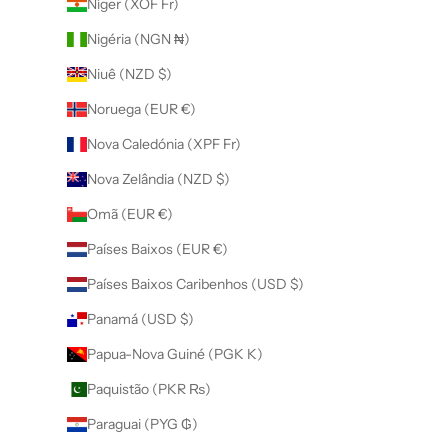
Níger (XOF Fr)
Nigéria (NGN ₦)
Niuê (NZD $)
Noruega (EUR €)
Nova Caledónia (XPF Fr)
Nova Zelândia (NZD $)
Omã (EUR €)
Países Baixos (EUR €)
Países Baixos Caribenhos (USD $)
Panamá (USD $)
Papua-Nova Guiné (PGK K)
Paquistão (PKR ₨)
Paraguai (PYG ₲)