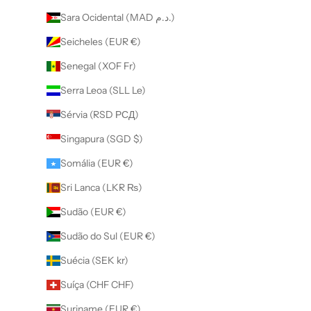
Sara Ocidental (MAD د.م.)
Seicheles (EUR €)
Senegal (XOF Fr)
Serra Leoa (SLL Le)
Sérvia (RSD РСД)
Singapura (SGD $)
Somália (EUR €)
Sri Lanca (LKR ₨)
Sudão (EUR €)
Sudão do Sul (EUR €)
Suécia (SEK kr)
Suíça (CHF CHF)
Suriname (EUR €)