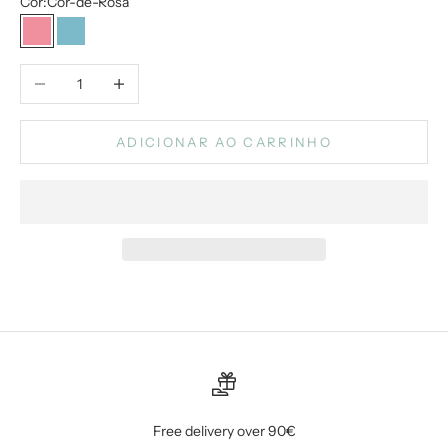
Cor:
Cor-de-Rosa
Cor-de-Rosa
Azul
Diminuir quantidade
Aumentar quantidade
ADICIONAR AO CARRINHO
Free delivery over 90€