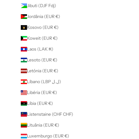
Jibuti (DJF Fdj)
Jordânia (EUR €)
Kosovo (EUR €)
Koweit (EUR €)
Laos (LAK ₭)
Lesoto (EUR €)
Letónia (EUR €)
Líbano (LBP ل.ل)
Libéria (EUR €)
Líbia (EUR €)
Listenstaine (CHF CHF)
Lituânia (EUR €)
Luxemburgo (EUR €)