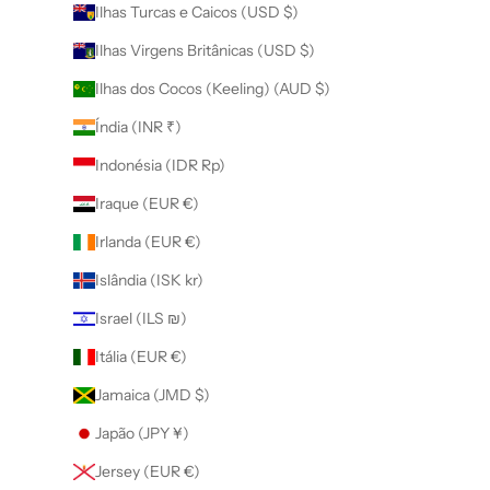
Ilhas Turcas e Caicos (USD $)
Ilhas Virgens Britânicas (USD $)
Ilhas dos Cocos (Keeling) (AUD $)
Índia (INR ₹)
Indonésia (IDR Rp)
Iraque (EUR €)
Irlanda (EUR €)
Islândia (ISK kr)
Israel (ILS ₪)
Itália (EUR €)
Jamaica (JMD $)
Japão (JPY ¥)
Jersey (EUR €)