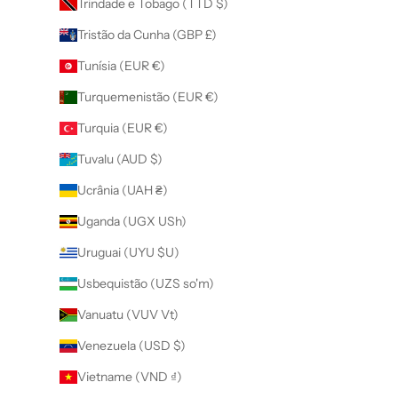
Trindade e Tobago (TTD $)
Tristão da Cunha (GBP £)
Tunísia (EUR €)
Turquemenistão (EUR €)
Turquia (EUR €)
Tuvalu (AUD $)
Ucrânia (UAH ₴)
Uganda (UGX USh)
Uruguai (UYU $U)
Usbequistão (UZS so'm)
Vanuatu (VUV Vt)
Venezuela (USD $)
Vietname (VND ₫)