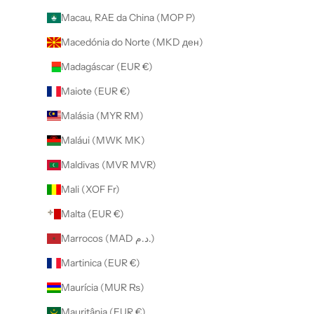
Macau, RAE da China (MOP P)
Macedónia do Norte (MKD ден)
Madagáscar (EUR €)
Maiote (EUR €)
Malásia (MYR RM)
Maláui (MWK MK)
Maldivas (MVR MVR)
Mali (XOF Fr)
Malta (EUR €)
Marrocos (MAD د.م.)
Martinica (EUR €)
Maurícia (MUR ₨)
Mauritânia (EUR €)