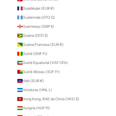
Guadalupe (EUR €)
Guatemala (GTQ Q)
Guernesey (GBP £)
Guiana (GYD $)
Guiana Francesa (EUR €)
Guiné (GNF Fr)
Guiné Equatorial (XAF CFA)
Guiné-Bissau (XOF Fr)
Haiti (EUR €)
Honduras (HNL L)
Hong Kong, RAE da China (HKD $)
Hungria (HUF Ft)