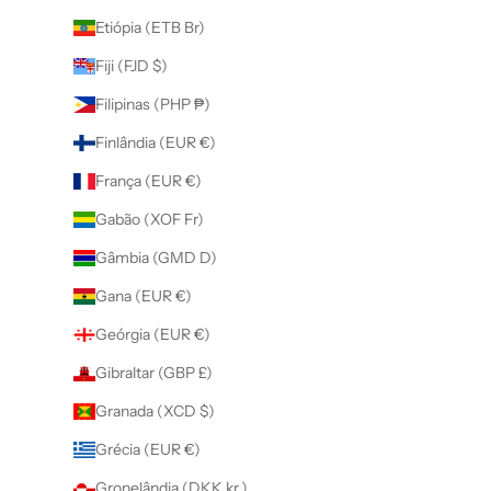
Etiópia (ETB Br)
Fiji (FJD $)
Filipinas (PHP ₱)
Finlândia (EUR €)
França (EUR €)
Gabão (XOF Fr)
Gâmbia (GMD D)
Gana (EUR €)
Geórgia (EUR €)
Gibraltar (GBP £)
Granada (XCD $)
Grécia (EUR €)
Gronelândia (DKK kr.)