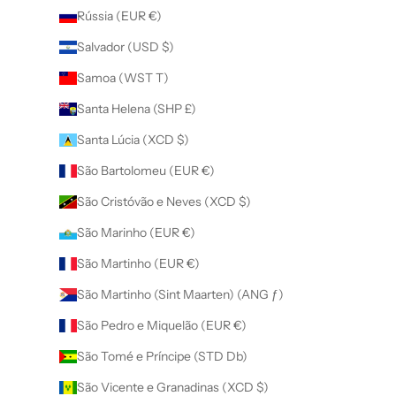
Rússia (EUR €)
Salvador (USD $)
Samoa (WST T)
Santa Helena (SHP £)
Santa Lúcia (XCD $)
São Bartolomeu (EUR €)
São Cristóvão e Neves (XCD $)
São Marinho (EUR €)
São Martinho (EUR €)
São Martinho (Sint Maarten) (ANG ƒ)
São Pedro e Miquelão (EUR €)
São Tomé e Príncipe (STD Db)
São Vicente e Granadinas (XCD $)