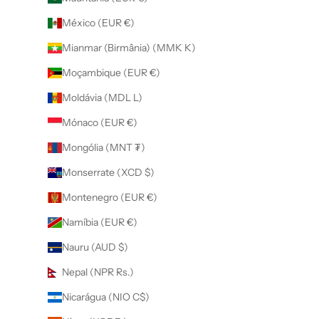
México (EUR €)
Mianmar (Birmânia) (MMK K)
Moçambique (EUR €)
Moldávia (MDL L)
Mónaco (EUR €)
Mongólia (MNT ₮)
Monserrate (XCD $)
Montenegro (EUR €)
Namíbia (EUR €)
Nauru (AUD $)
Nepal (NPR Rs.)
Nicarágua (NIO C$)