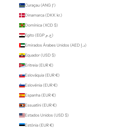
Curaçau (ANG ƒ)
Dinamarca (DKK kr.)
Domínica (XCD $)
Egito (EGP ج.م)
Emirados Árabes Unidos (AED د.إ)
Equador (USD $)
Eritreia (EUR €)
Eslováquia (EUR €)
Eslovénia (EUR €)
Espanha (EUR €)
Essuatíni (EUR €)
Estados Unidos (USD $)
Estónia (EUR €)