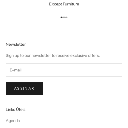
Except Furniture
Ir para item 1
Ir para item 2
Ir para item 3
Ir para item 4
Newsletter
Sign up to our newsletter to receive exclusive offers.
ASSINAR
Links Úteis
Agenda