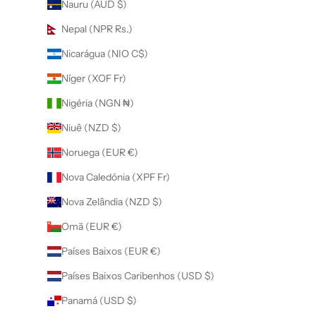
Nauru (AUD $)
Nepal (NPR Rs.)
Nicarágua (NIO C$)
Níger (XOF Fr)
Nigéria (NGN ₦)
Niuê (NZD $)
Noruega (EUR €)
Nova Caledónia (XPF Fr)
Nova Zelândia (NZD $)
Omã (EUR €)
Países Baixos (EUR €)
Países Baixos Caribenhos (USD $)
Panamá (USD $)