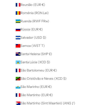
Reunião (EUR €)
Roménia (RON Lei)
Ruanda (RWF FRw)
Rússia (EUR €)
Salvador (USD $)
Samoa (WST T)
Santa Helena (SHP £)
Santa Lúcia (XCD $)
São Bartolomeu (EUR €)
São Cristóvão e Neves (XCD $)
São Marinho (EUR €)
São Martinho (EUR €)
São Martinho (Sint Maarten) (ANG ƒ)