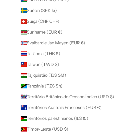
Suécia (SEK kr)
Suíça (CHF CHF)
Suriname (EUR €)
Svalbard e Jan Mayen (EUR €)
Tailândia (THB ฿)
Taiwan (TWD $)
Tajiquistão (TJS ЅМ)
Tanzânia (TZS Sh)
Território Britânico do Oceano Índico (USD $)
Territórios Austrais Franceses (EUR €)
Territórios palestinianos (ILS ₪)
Timor-Leste (USD $)