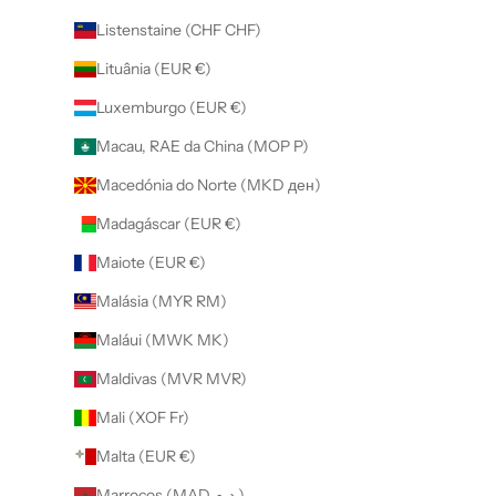
Listenstaine (CHF CHF)
Lituânia (EUR €)
Luxemburgo (EUR €)
Macau, RAE da China (MOP P)
Macedónia do Norte (MKD ден)
Madagáscar (EUR €)
Maiote (EUR €)
Malásia (MYR RM)
Maláui (MWK MK)
Maldivas (MVR MVR)
Mali (XOF Fr)
Malta (EUR €)
Marrocos (MAD د.م.)