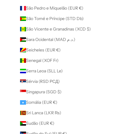
São Pedro e Miquelão (EUR €)
São Tomé e Príncipe (STD Db)
São Vicente e Granadinas (XCD $)
Sara Ocidental (MAD د.م.)
Seicheles (EUR €)
Senegal (XOF Fr)
Serra Leoa (SLL Le)
Sérvia (RSD РСД)
Singapura (SGD $)
Somália (EUR €)
Sri Lanca (LKR ₨)
Sudão (EUR €)
Sudão do Sul (EUR €)