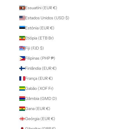
Essuatíni (EUR €)
Estados Unidos (USD $)
Estónia (EUR €)
Etiópia (ETB Br)
Fiji (FJD $)
Filipinas (PHP ₱)
Finlândia (EUR €)
França (EUR €)
Gabão (XOF Fr)
Gâmbia (GMD D)
Gana (EUR €)
Geórgia (EUR €)
Gibraltar (GBP £)