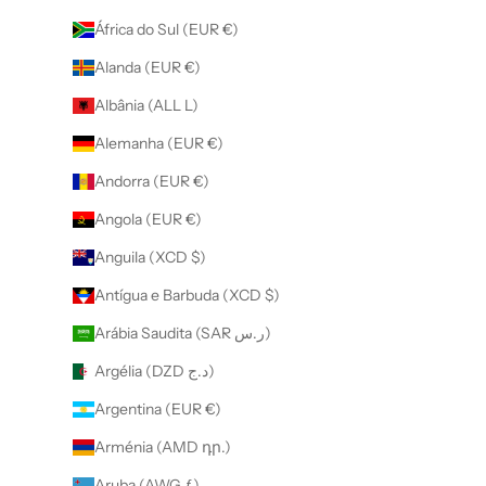
África do Sul (EUR €)
Alanda (EUR €)
Albânia (ALL L)
Alemanha (EUR €)
Andorra (EUR €)
Angola (EUR €)
Anguila (XCD $)
Antígua e Barbuda (XCD $)
Arábia Saudita (SAR ر.س)
Argélia (DZD د.ج)
Argentina (EUR €)
Arménia (AMD դր.)
Aruba (AWG ƒ)