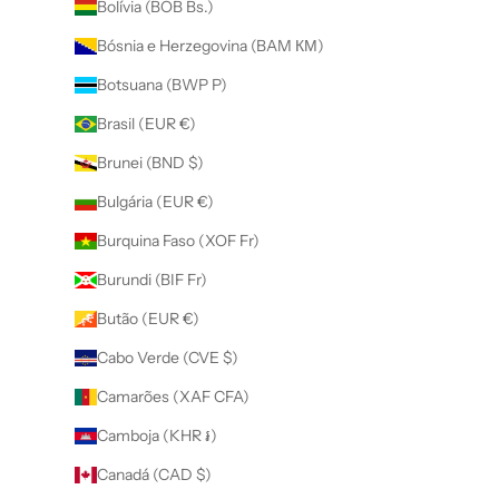
Bolívia (BOB Bs.)
Bósnia e Herzegovina (BAM КМ)
Botsuana (BWP P)
Brasil (EUR €)
Brunei (BND $)
Bulgária (EUR €)
Burquina Faso (XOF Fr)
Burundi (BIF Fr)
Butão (EUR €)
Cabo Verde (CVE $)
Camarões (XAF CFA)
Camboja (KHR ៛)
Canadá (CAD $)