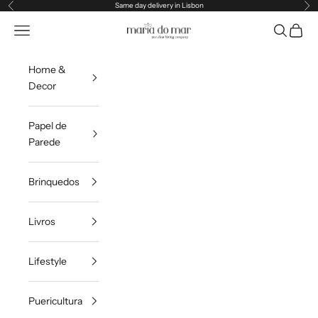
Pular para o conteúdo
Same day delivery in Lisbon
Anterior
Pr
Maria do Mar
Translation missing: pt-PT.header.general.menu
Pesquisar
Carrin
Home &
Decor
Papel de
Parede
Brinquedos
Livros
Lifestyle
Puericultura