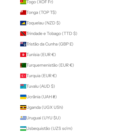
Togo (XOF Fr)
Tonga (TOP T$)
Toquelau (NZD $)
Trindade e Tobago (TTD $)
Tristão da Cunha (GBP £)
Tunísia (EUR €)
Turquemenistão (EUR €)
Turquia (EUR €)
Tuvalu (AUD $)
Ucrânia (UAH ₴)
Uganda (UGX USh)
Uruguai (UYU $U)
Usbequistão (UZS so'm)