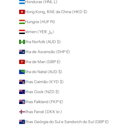
Honduras (HNL L)
Hong Kong, RAE da China (HKD $)
Hungria (HUF Ft)
Iémen (YER ﷼)
Ilha Norfolk (AUD $)
Ilha de Ascensão (SHP £)
Ilha de Man (GBP £)
Ilha do Natal (AUD $)
Ilhas Caimão (KYD $)
Ilhas Cook (NZD $)
Ilhas Falkland (FKP £)
Ilhas Faroé (DKK kr.)
Ilhas Geórgia do Sul e Sandwich do Sul (GBP £)