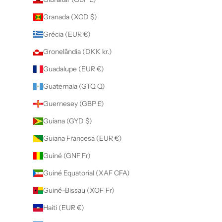
Granada (XCD $)
Grécia (EUR €)
Gronelândia (DKK kr.)
Guadalupe (EUR €)
Guatemala (GTQ Q)
Guernesey (GBP £)
Guiana (GYD $)
Guiana Francesa (EUR €)
Guiné (GNF Fr)
Guiné Equatorial (XAF CFA)
Guiné-Bissau (XOF Fr)
Haiti (EUR €)