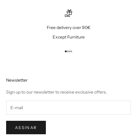
Free delivery over 90€
Except Furniture
Ir para item 1
Ir para item 2
Ir para item 3
Ir para item 4
Newsletter
Sign up to our newsletter to receive exclusive offers.
ASSINAR