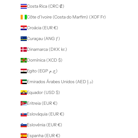
Costa Rica (CRC ₡)
Côte d’Ivoire (Costa do Marfim) (XOF Fr)
Croácia (EUR €)
Curaçau (ANG ƒ)
Dinamarca (DKK kr.)
Domínica (XCD $)
Egito (EGP ج.م)
Emirados Árabes Unidos (AED د.إ)
Equador (USD $)
Eritreia (EUR €)
Eslováquia (EUR €)
Eslovénia (EUR €)
Espanha (EUR €)