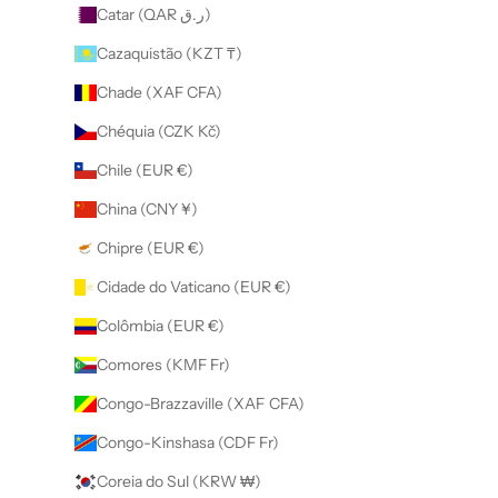
Catar (QAR ر.ق)
Cazaquistão (KZT ₸)
Chade (XAF CFA)
Chéquia (CZK Kč)
Chile (EUR €)
China (CNY ¥)
Chipre (EUR €)
Cidade do Vaticano (EUR €)
Colômbia (EUR €)
Comores (KMF Fr)
Congo-Brazzaville (XAF CFA)
Congo-Kinshasa (CDF Fr)
Coreia do Sul (KRW ₩)