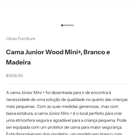
Ir para item 1
Ir para item 2
Ir para item 3
Ir para item 4
Ir para item 5
Ir para item 6
Ir para item 7
Oliver Furniture
Cama Junior Wood Mini+, Branco e
Madeira
Preço promocional
€959,00
A cama Júnior Mini + foi desenhada para ir de encontra à
necessidade de uma solução de qualidade no quarto das crianças
mais pequenas. Com as suas medidas generosas, mas com
baixa estatura, a cama Júnior Mini + é o local perfeito para criar
uma atmosfera segura e agradável para a criança pequena. Pode
ser equipada com um protetor de cama para maior segurança.
Está disponível em dois modelos: um modelo em branco com