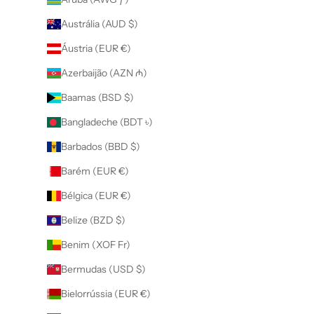
Austrália (AUD $)
Áustria (EUR €)
Azerbaijão (AZN ₼)
Baamas (BSD $)
Bangladeche (BDT ৳)
Barbados (BBD $)
Barém (EUR €)
Bélgica (EUR €)
Belize (BZD $)
Benim (XOF Fr)
Bermudas (USD $)
Bielorrússia (EUR €)