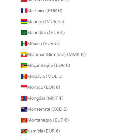
Martinica (EUR €)
Maurícia (MUR ₨)
Mauritânia (EUR €)
México (EUR €)
Mianmar (Birmânia) (MMK K)
Moçambique (EUR €)
Moldávia (MDL L)
Mónaco (EUR €)
Mongólia (MNT ₮)
Monserrate (XCD $)
Montenegro (EUR €)
Namíbia (EUR €)