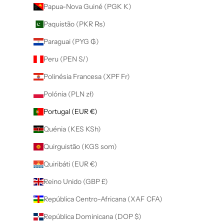
Papua-Nova Guiné (PGK K)
Paquistão (PKR ₨)
Paraguai (PYG ₲)
Peru (PEN S/)
Polinésia Francesa (XPF Fr)
Polónia (PLN zł)
Portugal (EUR €)
Quénia (KES KSh)
Quirguistão (KGS som)
Quiribáti (EUR €)
Reino Unido (GBP £)
República Centro-Africana (XAF CFA)
República Dominicana (DOP $)