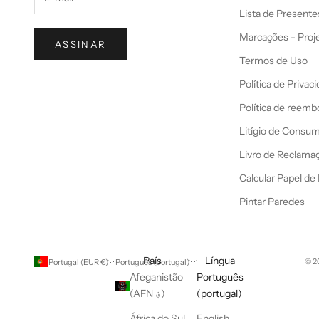
Lista de Presente
Marcações - Proj
ASSINAR
Termos de Uso
Política de Privac
Política de reemb
Litígio de Consu
Livro de Reclama
Calcular Papel de
Pintar Paredes
País
Língua
© 2
Portugal (EUR €)
Português (portugal)
Afeganistão
Português
(AFN ؋)
(portugal)
África do Sul
English