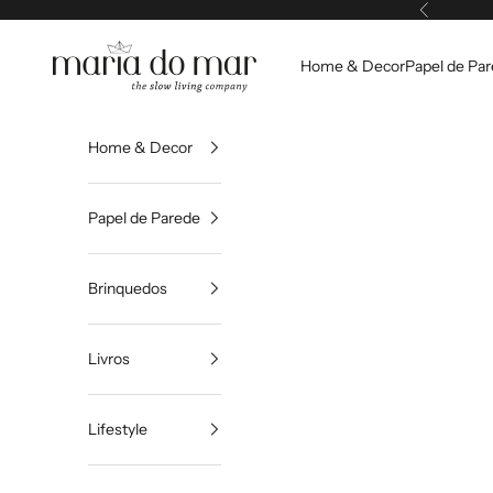
Pular para o conteúdo
Anterior
Maria do Mar
Home & Decor
Papel de Pa
Home & Decor
Papel de Parede
Brinquedos
Livros
Lifestyle