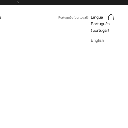
Próximo
Pesquisar
Carrinho
s
Língua
Português (portugal)
Português
(portugal)
English