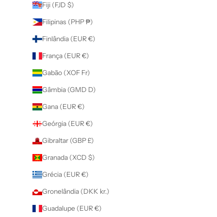
Fiji (FJD $)
Filipinas (PHP ₱)
Finlândia (EUR €)
França (EUR €)
Gabão (XOF Fr)
Gâmbia (GMD D)
Gana (EUR €)
Geórgia (EUR €)
Gibraltar (GBP £)
Granada (XCD $)
Grécia (EUR €)
Gronelândia (DKK kr.)
Guadalupe (EUR €)