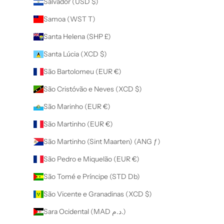
Salvador (USD $)
Samoa (WST T)
Santa Helena (SHP £)
Santa Lúcia (XCD $)
São Bartolomeu (EUR €)
São Cristóvão e Neves (XCD $)
São Marinho (EUR €)
São Martinho (EUR €)
São Martinho (Sint Maarten) (ANG ƒ)
São Pedro e Miquelão (EUR €)
São Tomé e Príncipe (STD Db)
São Vicente e Granadinas (XCD $)
Sara Ocidental (MAD د.م.)