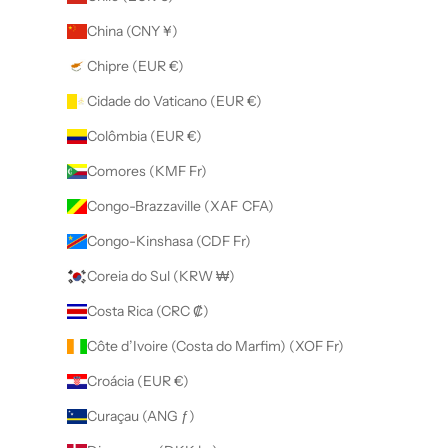
China (CNY ¥)
Chipre (EUR €)
Cidade do Vaticano (EUR €)
Colômbia (EUR €)
Comores (KMF Fr)
Congo-Brazzaville (XAF CFA)
Congo-Kinshasa (CDF Fr)
Coreia do Sul (KRW ₩)
Costa Rica (CRC ₡)
Côte d’Ivoire (Costa do Marfim) (XOF Fr)
Croácia (EUR €)
Curaçau (ANG ƒ)