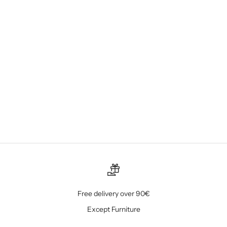
home
A surpreendente escolha da Sara Prata
Que coisa gira quando os nossos clientes nos surpreendem!
Quando nos pedem um quarto para uma bebé de um ano, mas
que não seja "abebezado" ficamos super entusiasmados! A Sara
Prata, com o seu jeito...
Ver mais
Free delivery over 90€
Except Furniture