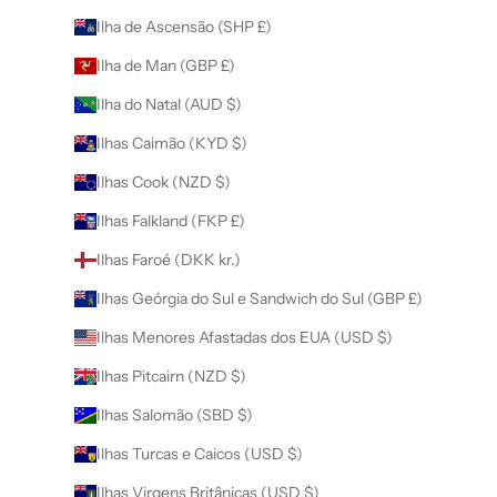
Ilha de Ascensão (SHP £)
Ilha de Man (GBP £)
Ilha do Natal (AUD $)
Ilhas Caimão (KYD $)
Ilhas Cook (NZD $)
Ilhas Falkland (FKP £)
Ilhas Faroé (DKK kr.)
Ilhas Geórgia do Sul e Sandwich do Sul (GBP £)
Ilhas Menores Afastadas dos EUA (USD $)
Ilhas Pitcairn (NZD $)
Ilhas Salomão (SBD $)
Ilhas Turcas e Caicos (USD $)
Ilhas Virgens Britânicas (USD $)