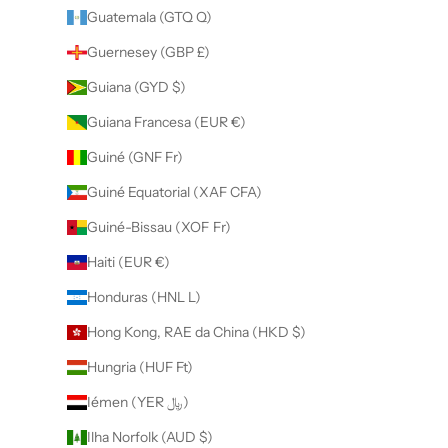
Guatemala (GTQ Q)
Guernesey (GBP £)
Guiana (GYD $)
Guiana Francesa (EUR €)
Guiné (GNF Fr)
Guiné Equatorial (XAF CFA)
Guiné-Bissau (XOF Fr)
Haiti (EUR €)
Honduras (HNL L)
Hong Kong, RAE da China (HKD $)
Hungria (HUF Ft)
Iémen (YER ﷼)
Ilha Norfolk (AUD $)