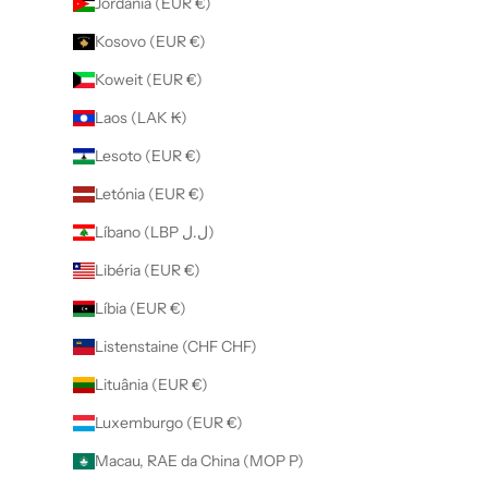
Jordânia (EUR €)
Kosovo (EUR €)
Koweit (EUR €)
Laos (LAK ₭)
Lesoto (EUR €)
Letónia (EUR €)
Líbano (LBP ل.ل)
Libéria (EUR €)
Líbia (EUR €)
Listenstaine (CHF CHF)
Lituânia (EUR €)
Luxemburgo (EUR €)
Macau, RAE da China (MOP P)