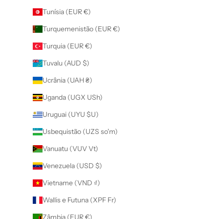
Tunísia (EUR €)
Turquemenistão (EUR €)
Turquia (EUR €)
Tuvalu (AUD $)
Ucrânia (UAH ₴)
Uganda (UGX USh)
Uruguai (UYU $U)
Usbequistão (UZS so'm)
Vanuatu (VUV Vt)
Venezuela (USD $)
Vietname (VND ₫)
Wallis e Futuna (XPF Fr)
Zâmbia (EUR €)