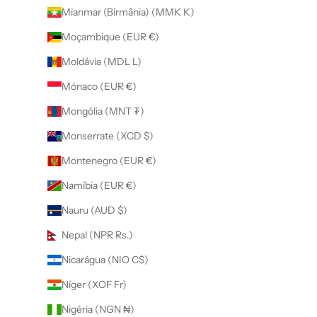
Mianmar (Birmânia) (MMK K)
Moçambique (EUR €)
Moldávia (MDL L)
Mónaco (EUR €)
Mongólia (MNT ₮)
Monserrate (XCD $)
Montenegro (EUR €)
Namíbia (EUR €)
Nauru (AUD $)
Nepal (NPR Rs.)
Nicarágua (NIO C$)
Níger (XOF Fr)
Nigéria (NGN ₦)