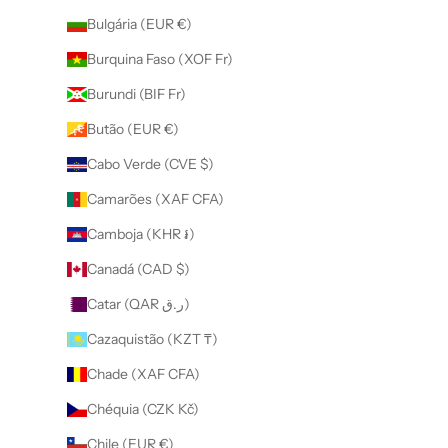
Bulgária (EUR €)
Burquina Faso (XOF Fr)
Burundi (BIF Fr)
Butão (EUR €)
Cabo Verde (CVE $)
Camarões (XAF CFA)
Camboja (KHR ៛)
Canadá (CAD $)
Catar (QAR ر.ق)
Cazaquistão (KZT ₸)
Chade (XAF CFA)
Chéquia (CZK Kč)
Chile (EUR €)