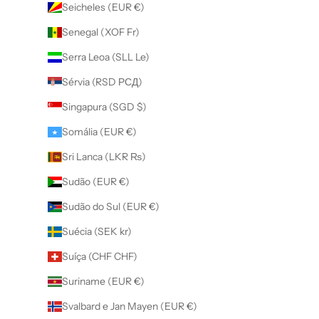
Seicheles (EUR €)
Senegal (XOF Fr)
Serra Leoa (SLL Le)
Sérvia (RSD РСД)
Singapura (SGD $)
Somália (EUR €)
Sri Lanca (LKR ₨)
Sudão (EUR €)
Sudão do Sul (EUR €)
Suécia (SEK kr)
Suíça (CHF CHF)
Suriname (EUR €)
Svalbard e Jan Mayen (EUR €)