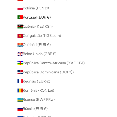
Polónia (PLN zł)
Portugal (EUR €)
Quénia (KES KSh)
Quirguistão (KGS som)
Quiribáti (EUR €)
Reino Unido (GBP £)
República Centro-Africana (XAF CFA)
República Dominicana (DOP $)
Reunião (EUR €)
Roménia (RON Lei)
Ruanda (RWF FRw)
Rússia (EUR €)