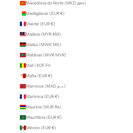
Macedónia do Norte (MKD ден)
Madagáscar (EUR €)
Maiote (EUR €)
Malásia (MYR RM)
Maláui (MWK MK)
Maldivas (MVR MVR)
Mali (XOF Fr)
Malta (EUR €)
Marrocos (MAD د.م.)
Martinica (EUR €)
Maurícia (MUR ₨)
Mauritânia (EUR €)
México (EUR €)