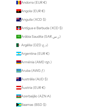
Andorra (EUR €)
Angola (EUR €)
Anguila (XCD $)
Antígua e Barbuda (XCD $)
Arábia Saudita (SAR ر.س)
Argélia (DZD د.ج)
Argentina (EUR €)
Arménia (AMD դր.)
Aruba (AWG ƒ)
Austrália (AUD $)
Áustria (EUR €)
Azerbaijão (AZN ₼)
Baamas (BSD $)