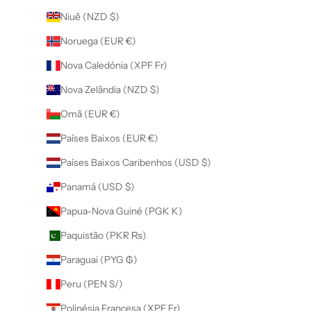
Niuê (NZD $)
Noruega (EUR €)
Nova Caledónia (XPF Fr)
Nova Zelândia (NZD $)
Omã (EUR €)
Países Baixos (EUR €)
Países Baixos Caribenhos (USD $)
Panamá (USD $)
Papua-Nova Guiné (PGK K)
Paquistão (PKR ₨)
Paraguai (PYG ₲)
Peru (PEN S/)
Polinésia Francesa (XPF Fr)