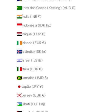
Ilhas dos Cocos (Keeling) (AUD $)
Índia (INR ₹)
Indonésia (IDR Rp)
Iraque (EUR €)
Irlanda (EUR €)
Islândia (ISK kr)
Israel (ILS ₪)
Itália (EUR €)
Jamaica (JMD $)
Japão (JPY ¥)
Jersey (EUR €)
Jibuti (DJF Fdj)