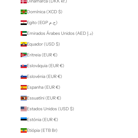
Dinamarca (DKK kr.)
Domínica (XCD $)
Egito (EGP ج.م)
Emirados Árabes Unidos (AED د.إ)
Equador (USD $)
Eritreia (EUR €)
Eslováquia (EUR €)
Eslovénia (EUR €)
Espanha (EUR €)
Essuatíni (EUR €)
Estados Unidos (USD $)
Estónia (EUR €)
Etiópia (ETB Br)