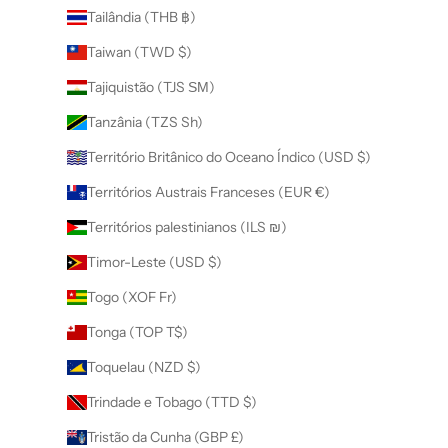
Tailândia (THB ฿)
Taiwan (TWD $)
Tajiquistão (TJS ЅМ)
Tanzânia (TZS Sh)
Território Britânico do Oceano Índico (USD $)
Territórios Austrais Franceses (EUR €)
Territórios palestinianos (ILS ₪)
Timor-Leste (USD $)
Togo (XOF Fr)
Tonga (TOP T$)
Toquelau (NZD $)
Trindade e Tobago (TTD $)
Tristão da Cunha (GBP £)