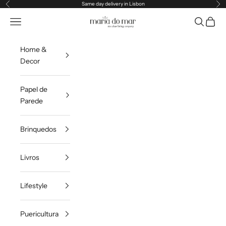
Pular para o conteúdo
Same day delivery in Lisbon
Anterior
Pr
Maria do Mar
Translation missing: pt-PT.header.general.menu
Pesquisar
Carrin
Home &
Decor
Papel de
Parede
Brinquedos
Livros
Lifestyle
Puericultura