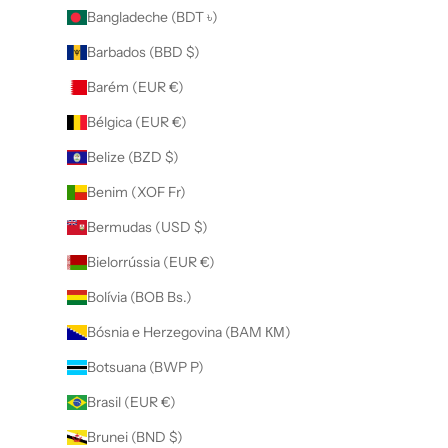
Bangladeche (BDT ৳)
Barbados (BBD $)
Barém (EUR €)
Bélgica (EUR €)
Belize (BZD $)
Benim (XOF Fr)
Bermudas (USD $)
Bielorrússia (EUR €)
Bolívia (BOB Bs.)
Bósnia e Herzegovina (BAM КМ)
Botsuana (BWP P)
Brasil (EUR €)
Brunei (BND $)