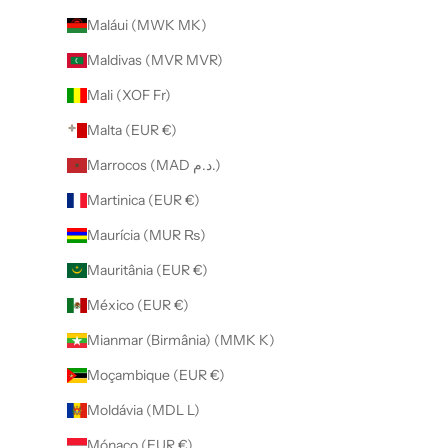
Maláui (MWK MK)
Maldivas (MVR MVR)
Mali (XOF Fr)
Malta (EUR €)
Marrocos (MAD د.م.)
Martinica (EUR €)
Maurícia (MUR ₨)
Mauritânia (EUR €)
México (EUR €)
Mianmar (Birmânia) (MMK K)
Moçambique (EUR €)
Moldávia (MDL L)
Mónaco (EUR €)