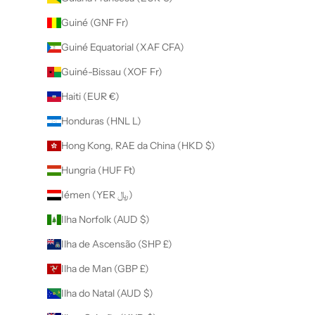
Guiné (GNF Fr)
Guiné Equatorial (XAF CFA)
Guiné-Bissau (XOF Fr)
Haiti (EUR €)
Honduras (HNL L)
Hong Kong, RAE da China (HKD $)
Hungria (HUF Ft)
Iémen (YER ﷼)
Ilha Norfolk (AUD $)
Ilha de Ascensão (SHP £)
Ilha de Man (GBP £)
Ilha do Natal (AUD $)