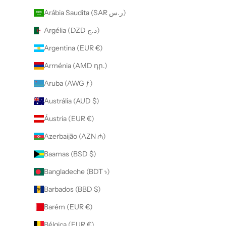
Arábia Saudita (SAR ر.س)
Argélia (DZD د.ج)
Argentina (EUR €)
Arménia (AMD դր.)
Aruba (AWG ƒ)
Austrália (AUD $)
Áustria (EUR €)
Azerbaijão (AZN ₼)
Baamas (BSD $)
Bangladeche (BDT ৳)
Barbados (BBD $)
Barém (EUR €)
Bélgica (EUR €)