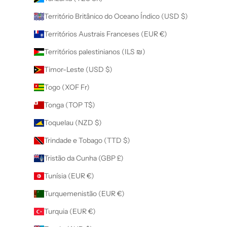
Território Britânico do Oceano Índico (USD $)
Territórios Austrais Franceses (EUR €)
Territórios palestinianos (ILS ₪)
Timor-Leste (USD $)
Togo (XOF Fr)
Tonga (TOP T$)
Toquelau (NZD $)
Trindade e Tobago (TTD $)
Tristão da Cunha (GBP £)
Tunísia (EUR €)
Turquemenistão (EUR €)
Turquia (EUR €)