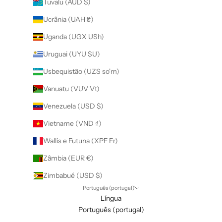
Tuvalu (AUD $)
Ucrânia (UAH ₴)
Uganda (UGX USh)
Uruguai (UYU $U)
Usbequistão (UZS so'm)
Vanuatu (VUV Vt)
Venezuela (USD $)
Vietname (VND ₫)
Wallis e Futuna (XPF Fr)
Zâmbia (EUR €)
Zimbabué (USD $)
Português (portugal)
Língua
Português (portugal)