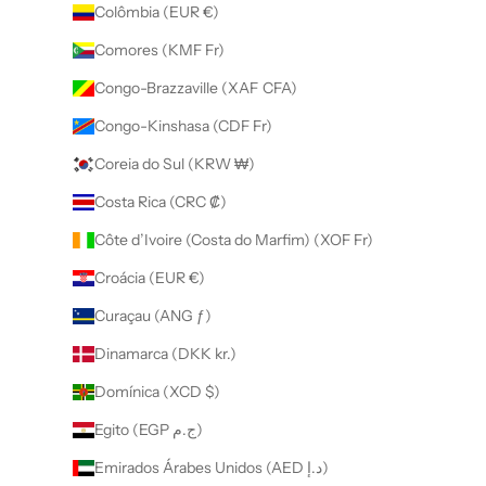
Colômbia (EUR €)
Comores (KMF Fr)
Congo-Brazzaville (XAF CFA)
Congo-Kinshasa (CDF Fr)
Coreia do Sul (KRW ₩)
Costa Rica (CRC ₡)
Côte d’Ivoire (Costa do Marfim) (XOF Fr)
Croácia (EUR €)
Curaçau (ANG ƒ)
Dinamarca (DKK kr.)
Domínica (XCD $)
Egito (EGP ج.م)
Emirados Árabes Unidos (AED د.إ)