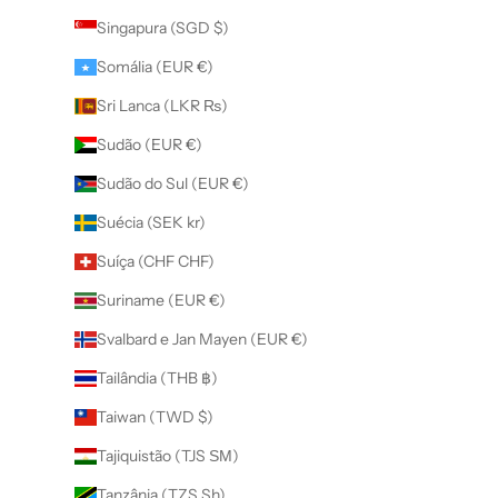
Singapura (SGD $)
Somália (EUR €)
Sri Lanca (LKR ₨)
Sudão (EUR €)
Sudão do Sul (EUR €)
Suécia (SEK kr)
Suíça (CHF CHF)
Suriname (EUR €)
Svalbard e Jan Mayen (EUR €)
Tailândia (THB ฿)
Taiwan (TWD $)
Tajiquistão (TJS ЅМ)
Tanzânia (TZS Sh)