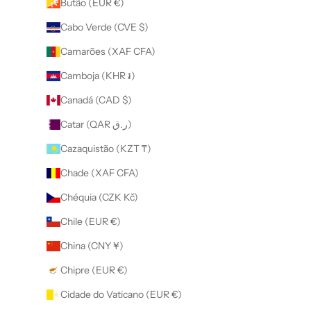
Butão (EUR €)
Cabo Verde (CVE $)
Camarões (XAF CFA)
Camboja (KHR ៛)
Canadá (CAD $)
Catar (QAR ر.ق)
Cazaquistão (KZT ₸)
Chade (XAF CFA)
Chéquia (CZK Kč)
Chile (EUR €)
China (CNY ¥)
Chipre (EUR €)
Cidade do Vaticano (EUR €)