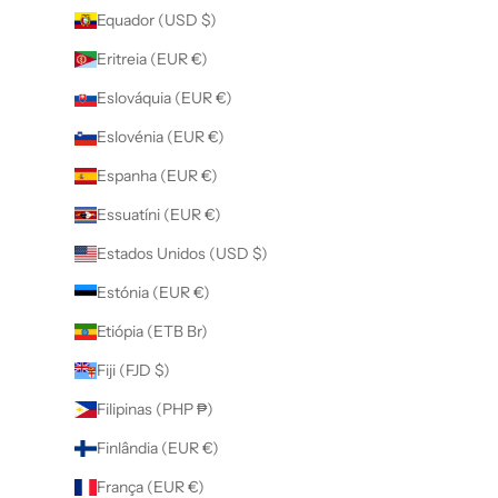
Equador (USD $)
Eritreia (EUR €)
Eslováquia (EUR €)
Eslovénia (EUR €)
Espanha (EUR €)
Essuatíni (EUR €)
Estados Unidos (USD $)
Estónia (EUR €)
Etiópia (ETB Br)
Fiji (FJD $)
Filipinas (PHP ₱)
Finlândia (EUR €)
França (EUR €)