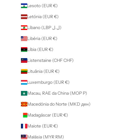
Lesoto (EUR €)
Letónia (EUR €)
Líbano (LBP ل.ل)
Libéria (EUR €)
Líbia (EUR €)
Listenstaine (CHF CHF)
Lituânia (EUR €)
Luxemburgo (EUR €)
Macau, RAE da China (MOP P)
Macedónia do Norte (MKD ден)
Madagáscar (EUR €)
Maiote (EUR €)
Malásia (MYR RM)