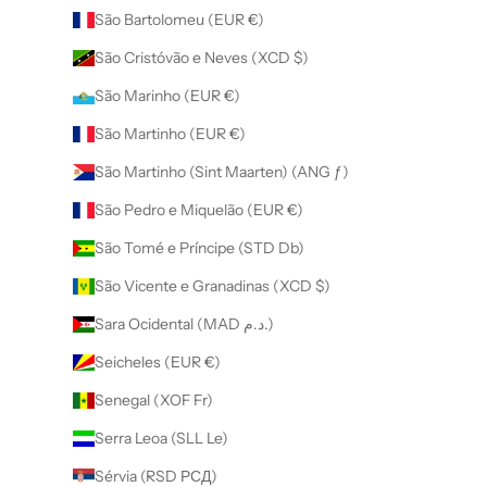
São Bartolomeu (EUR €)
São Cristóvão e Neves (XCD $)
São Marinho (EUR €)
São Martinho (EUR €)
São Martinho (Sint Maarten) (ANG ƒ)
São Pedro e Miquelão (EUR €)
São Tomé e Príncipe (STD Db)
São Vicente e Granadinas (XCD $)
Sara Ocidental (MAD د.م.)
Seicheles (EUR €)
Senegal (XOF Fr)
Serra Leoa (SLL Le)
Sérvia (RSD РСД)