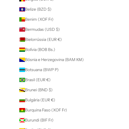
Belize (BZD $)
Benim (XOF Fr)
Bermudas (USD $)
Bielorrússia (EUR €)
Bolívia (BOB Bs.)
Bósnia e Herzegovina (BAM КМ)
Botsuana (BWP P)
Brasil (EUR €)
Brunei (BND $)
Bulgária (EUR €)
Burquina Faso (XOF Fr)
Burundi (BIF Fr)