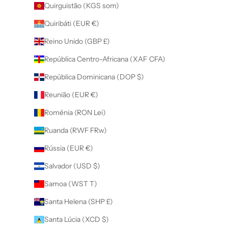
Quirguistão (KGS som)
Quiribáti (EUR €)
Reino Unido (GBP £)
República Centro-Africana (XAF CFA)
República Dominicana (DOP $)
Reunião (EUR €)
Roménia (RON Lei)
Ruanda (RWF FRw)
Rússia (EUR €)
Salvador (USD $)
Samoa (WST T)
Santa Helena (SHP £)
Santa Lúcia (XCD $)