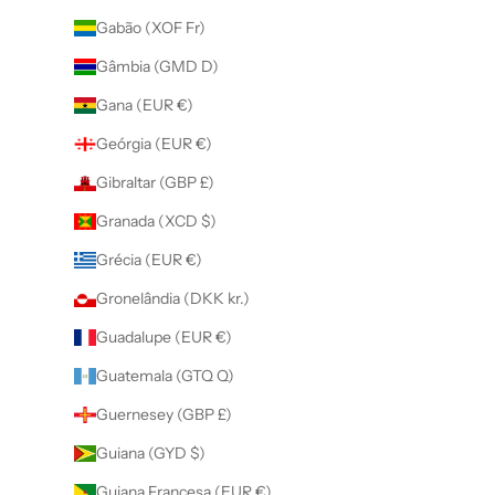
Gabão (XOF Fr)
Gâmbia (GMD D)
Gana (EUR €)
Geórgia (EUR €)
Gibraltar (GBP £)
Granada (XCD $)
Grécia (EUR €)
Gronelândia (DKK kr.)
Guadalupe (EUR €)
Guatemala (GTQ Q)
Guernesey (GBP £)
Guiana (GYD $)
Guiana Francesa (EUR €)