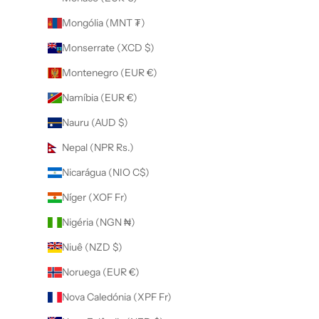
Mongólia (MNT ₮)
Monserrate (XCD $)
Montenegro (EUR €)
Namíbia (EUR €)
Nauru (AUD $)
Nepal (NPR Rs.)
Nicarágua (NIO C$)
Níger (XOF Fr)
Nigéria (NGN ₦)
Niuê (NZD $)
Noruega (EUR €)
Nova Caledónia (XPF Fr)