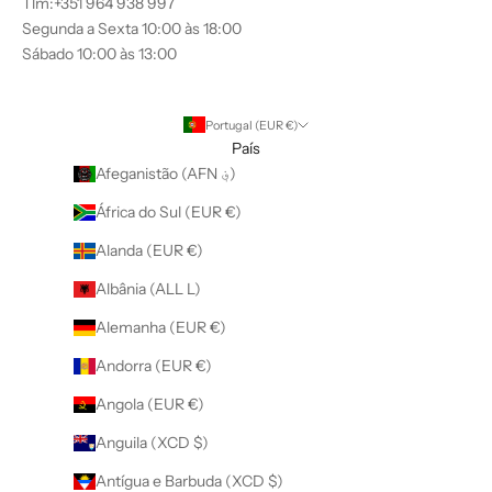
Tlm:+351 964 938 997
Segunda a Sexta 10:00 às 18:00
Sábado 10:00 às 13:00
Portugal (EUR €)
País
Afeganistão (AFN ؋)
África do Sul (EUR €)
Alanda (EUR €)
Albânia (ALL L)
Alemanha (EUR €)
Andorra (EUR €)
Angola (EUR €)
Anguila (XCD $)
Antígua e Barbuda (XCD $)