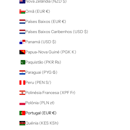
Nova Zelândia (NZD $)
Omã (EUR €)
Países Baixos (EUR €)
Países Baixos Caribenhos (USD $)
Panamá (USD $)
Papua-Nova Guiné (PGK K)
Paquistão (PKR ₨)
Paraguai (PYG ₲)
Peru (PEN S/)
Polinésia Francesa (XPF Fr)
Polónia (PLN zł)
Portugal (EUR €)
Quénia (KES KSh)