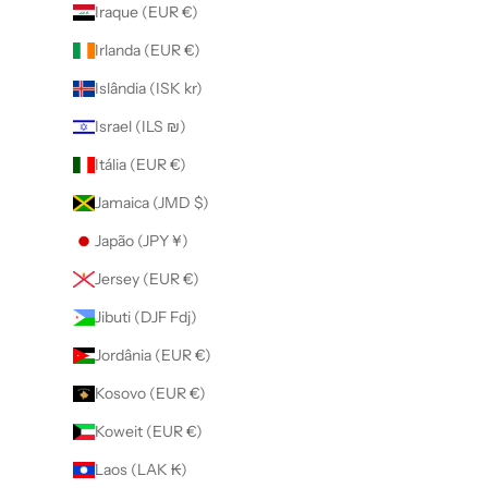
Iraque (EUR €)
Irlanda (EUR €)
Islândia (ISK kr)
Israel (ILS ₪)
Itália (EUR €)
Jamaica (JMD $)
Japão (JPY ¥)
Jersey (EUR €)
Jibuti (DJF Fdj)
Jordânia (EUR €)
Kosovo (EUR €)
Koweit (EUR €)
Laos (LAK ₭)