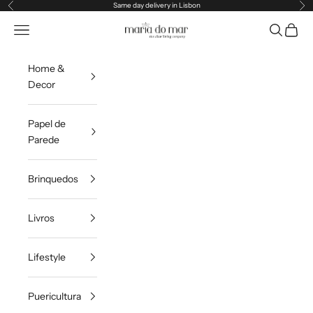
Pular para o conteúdo
Same day delivery in Lisbon
Anterior
Pr
Maria do Mar
Translation missing: pt-PT.header.general.menu
Pesquisar
Carrin
Home &
Decor
Papel de
Parede
Brinquedos
Livros
Lifestyle
Puericultura